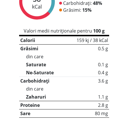
Carbohidrați:
48%
kCal
Grăsimi:
15%
Valori medii nutriționale pentru
100 g
Calorii
159 kj / 38 kCal
Grăsimi
0.5 g
din care
Saturate
0.1 g
Ne-Saturate
0.4 g
Carbohidrați
3.6 g
din care
Zaharuri
1.1 g
Proteine
2.8 g
Sare
80 mg