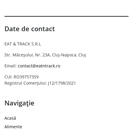
Date de contact
EAT & TRACK S.R.L
Str. Măceșului, Nr. 23A, Cluj-Napoca, Cluj
Email:
contact@eatntrack.ro
CUI: RO39757359
Registrul Comerțului: J12/1798/2021
Navigație
Acasă
Alimente