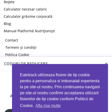
Rețete
Calculator necesar caloric
Calculator grăsime corporală
Blog
Manual Platformă Nutriționiști
Contact
Termeni și condiții
Politica Cookie
Politica de confidențialitate
×
CODURI DE REDUCERE
Eatntrack utilizeaza fisiere de tip cookie
MYPROTEIN
pentru a personaliza si imbunatati experienta
ta pe site-ul nostru. Prin continuarea navigarii
pe site-ul nostru confirmi acceptarea utilizarii
Ai
40%
reducere la orice comandă folosind codul
fisierelor de tip cookie conform Politicii de
EATTRACK
Cookie.
Afla mai multe