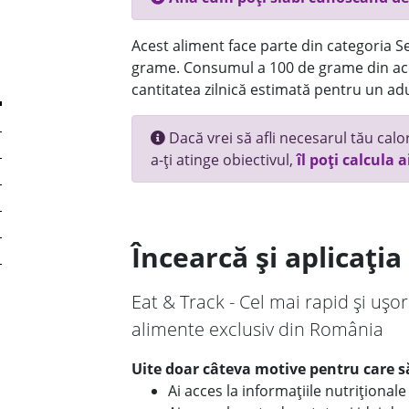
Acest aliment face parte din categoria Se
grame. Consumul a 100 de grame din ace
cantitatea zilnică estimată pentru un adu
Dacă vrei să afli necesarul tău calori
a-ți atinge obiectivul,
îl poți calcula a
Încearcă și aplicați
Eat & Track - Cel mai rapid și ușor
alimente exclusiv din România
Uite doar câteva motive pentru care să
Ai acces la informațiile nutriționa