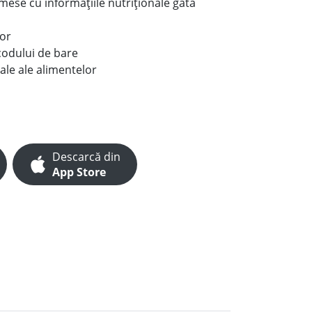
e mese cu informațiile nutriționale gata
lor
codului de bare
ale ale alimentelor
Descarcă din
App Store