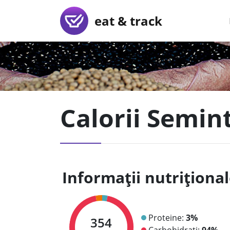
eat & track
Calorii Semin
Informații nutriționa
Proteine:
3%
354
Carbohidrați:
94%