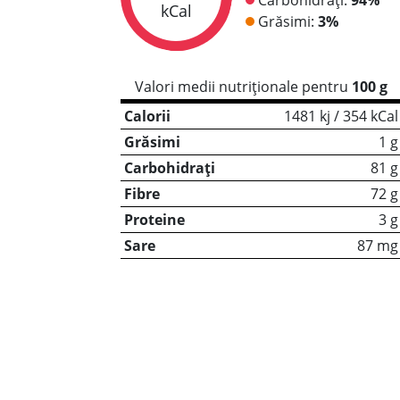
kCal
Grăsimi:
3%
Valori medii nutriționale pentru
100 g
Calorii
1481 kj / 354 kCal
Grăsimi
1 g
Carbohidrați
81 g
Fibre
72 g
Proteine
3 g
Sare
87 mg