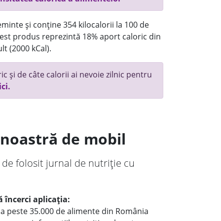
minte și conține 354 kilocalorii la 100 de
st produs reprezintă 18% aport caloric din
lt (2000 kCal).
c și de câte calorii ai nevoie zilnic pentru
ici.
a noastră de mobil
 de folosit jurnal de nutriție cu
 încerci aplicația:
le a peste 35.000 de alimente din România