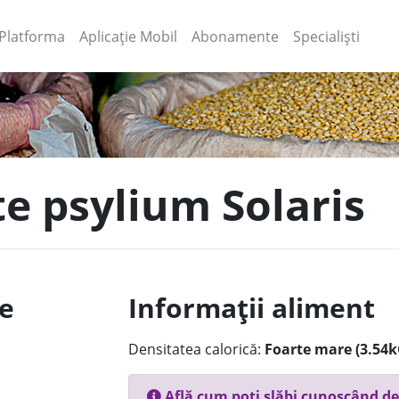
(current)
(current)
Platforma
Aplicație Mobil
Abonamente
Specialiști
te psylium Solaris
le
Informații aliment
Densitatea calorică:
Foarte mare (3.54k
Află cum poți slăbi cunoscând de