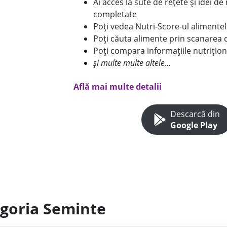
Ai acces la sute de rețete și idei d
completate
Poți vedea Nutri-Score-ul alimente
Poți căuta alimente prin scanarea 
Poți compara informațiile nutrițion
și multe multe altele...
Află mai multe detalii
Descarcă din
Google Play
egoria Seminte