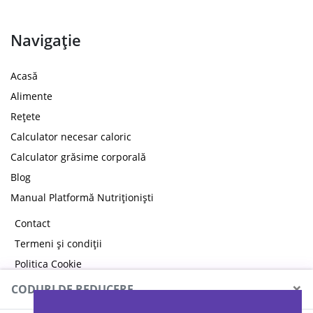
Navigație
Acasă
Alimente
Rețete
Calculator necesar caloric
Calculator grăsime corporală
Blog
Manual Platformă Nutriționiști
Contact
Termeni și condiții
Politica Cookie
Politica de confidențialitate
×
CODURI DE REDUCERE