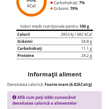
Carbohidrați:
7%
kCal
Grăsimi:
79%
Valori medii nutriționale pentru
100 g
Calorii
2853 kj / 682 kCal
Grăsimi
58.8 g
Carbohidrați
11.1 g
Proteine
24.2 g
Informații aliment
Densitatea calorică:
Foarte mare (6.82kCal/g)
Află cum poți slăbi cunoscând
densitatea calorică a alimentelor