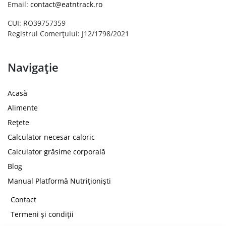
Email:
contact@eatntrack.ro
CUI: RO39757359
Registrul Comerțului: J12/1798/2021
Navigație
Acasă
Alimente
Rețete
Calculator necesar caloric
Calculator grăsime corporală
Blog
Manual Platformă Nutriționiști
Contact
Termeni și condiții