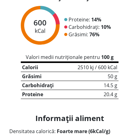
Proteine:
14%
600
Carbohidrați:
10%
kCal
Grăsimi:
76%
Valori medii nutriționale pentru
100 g
Calorii
2510 kj / 600 kCal
Grăsimi
50 g
Carbohidrați
14.5 g
Proteine
20.4 g
Informații aliment
Densitatea calorică:
Foarte mare (6kCal/g)