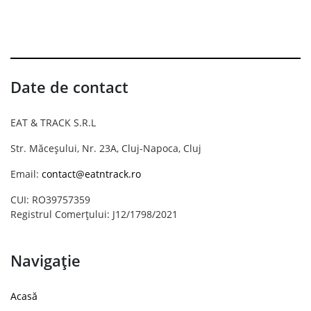
Date de contact
EAT & TRACK S.R.L
Str. Măceșului, Nr. 23A, Cluj-Napoca, Cluj
Email:
contact@eatntrack.ro
CUI: RO39757359
Registrul Comerțului: J12/1798/2021
Navigație
Acasă