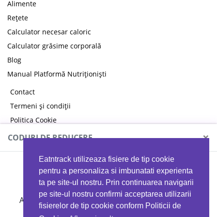
Alimente
Rețete
Calculator necesar caloric
Calculator grăsime corporală
Blog
Manual Platformă Nutriționiști
Contact
Termeni și condiții
Politica Cookie
Politica de confidențialitate
×
CODURI DE REDUCERE
Eatntrack utilizeaza fisiere de tip cookie
MYPROTEIN
pentru a personaliza si imbunatati experienta
ta pe site-ul nostru. Prin continuarea navigarii
pe site-ul nostru confirmi acceptarea utilizarii
Ai
40%
reducere la orice comandă folosind codul
fisierelor de tip cookie conform Politicii de
EATTRACK