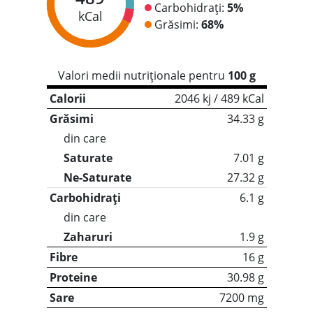
Carbohidrați:
5%
kCal
Grăsimi:
68%
Valori medii nutriționale pentru
100 g
Calorii
2046 kj / 489 kCal
Grăsimi
34.33 g
din care
Saturate
7.01 g
Ne-Saturate
27.32 g
Carbohidrați
6.1 g
din care
Zaharuri
1.9 g
Fibre
16 g
Proteine
30.98 g
Sare
7200 mg