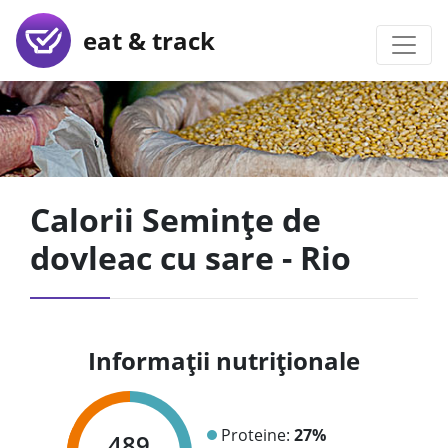
eat & track
Calorii Semințe de
dovleac cu sare - Rio
Informații nutriționale
Proteine:
27%
489