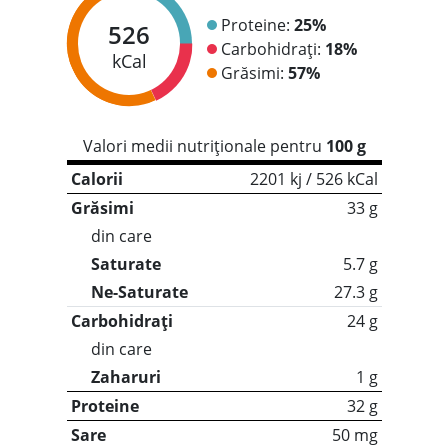
Proteine:
25%
526
Carbohidrați:
18%
kCal
Grăsimi:
57%
Valori medii nutriționale pentru
100 g
Calorii
2201 kj / 526 kCal
Grăsimi
33 g
din care
Saturate
5.7 g
Ne-Saturate
27.3 g
Carbohidrați
24 g
din care
Zaharuri
1 g
Proteine
32 g
Sare
50 mg