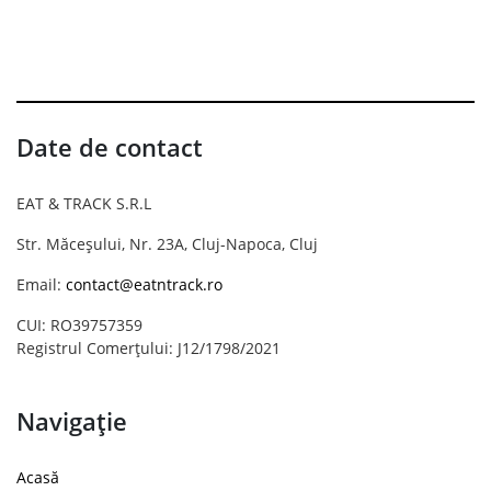
Date de contact
EAT & TRACK S.R.L
Str. Măceșului, Nr. 23A, Cluj-Napoca, Cluj
Email:
contact@eatntrack.ro
CUI: RO39757359
Registrul Comerțului: J12/1798/2021
Navigație
Acasă