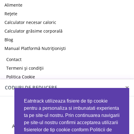
Alimente
Rețete
Calculator necesar caloric
Calculator grăsime corporală
Blog
Manual Platformă Nutriționiști
Contact
Termeni și condiții
Politica Cookie
Politica de confidențialitate
×
CODURI DE REDUCERE
Eatntrack utilizeaza fisiere de tip cookie
MYPROTEIN
pentru a personaliza si imbunatati experienta
ta pe site-ul nostru. Prin continuarea navigarii
pe site-ul nostru confirmi acceptarea utilizarii
Ai
40%
reducere la orice comandă folosind codul
fisierelor de tip cookie conform Politicii de
EATTRACK