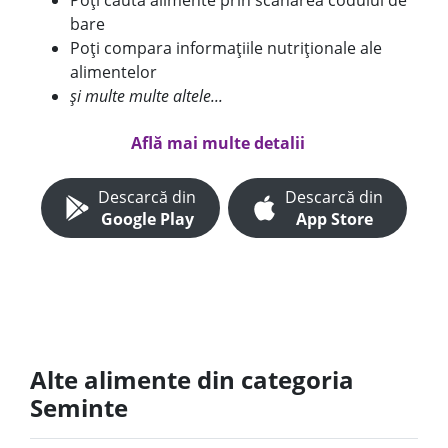
Poți căuta alimente prin scanarea codului de
bare
Poți compara informațiile nutriționale ale
alimentelor
și multe multe altele...
Află mai multe detalii
Descarcă din
Descarcă din
Google Play
App Store
Alte alimente din categoria
Seminte