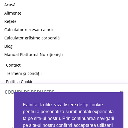
Acasă
Alimente
Rețete
Calculator necesar caloric
Calculator grăsime corporală
Blog
Manual Platformă Nutriționiști
Contact
Termeni și condiții
Politica Cookie
Politica de confidențialitate
×
CODURI DE REDUCERE
Eatntrack utilizeaza fisiere de tip cookie
MYPROTEIN
pentru a personaliza si imbunatati experienta
ta pe site-ul nostru. Prin continuarea navigarii
pe site-ul nostru confirmi acceptarea utilizarii