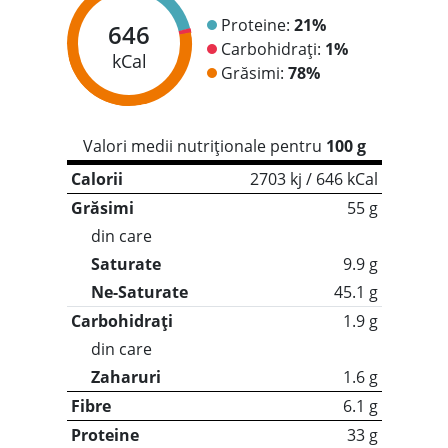
Proteine:
21%
646
Carbohidrați:
1%
kCal
Grăsimi:
78%
Valori medii nutriționale pentru
100 g
Calorii
2703 kj / 646 kCal
Grăsimi
55 g
din care
Saturate
9.9 g
Ne-Saturate
45.1 g
Carbohidrați
1.9 g
din care
Zaharuri
1.6 g
Fibre
6.1 g
Proteine
33 g