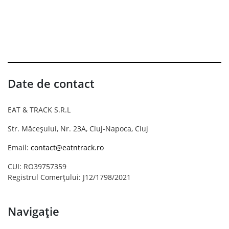
Date de contact
EAT & TRACK S.R.L
Str. Măceșului, Nr. 23A, Cluj-Napoca, Cluj
Email:
contact@eatntrack.ro
CUI: RO39757359
Registrul Comerțului: J12/1798/2021
Navigație