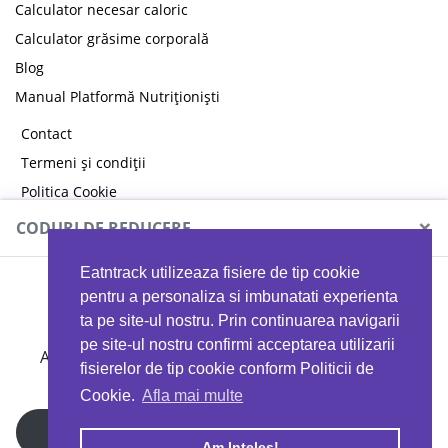
Calculator necesar caloric
Calculator grăsime corporală
Blog
Manual Platformă Nutriționiști
Contact
Termeni și condiții
Politica Cookie
Politica de confidențialitate
×
CODURI DE REDUCERE
Eatntrack utilizeaza fisiere de tip cookie
MYPROTEIN
pentru a personaliza si imbunatati experienta
ta pe site-ul nostru. Prin continuarea navigarii
pe site-ul nostru confirmi acceptarea utilizarii
Ai
40%
reducere la orice comandă folosind codul
fisierelor de tip cookie conform Politicii de
EATTRACK
Cookie.
Afla mai multe
Profită acum
Am Inteles!