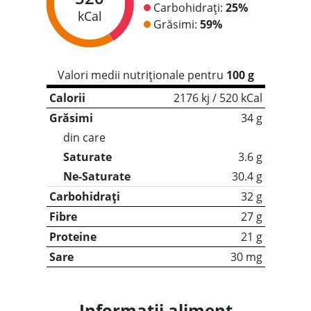
Carbohidrați:
25%
kCal
Grăsimi:
59%
Valori medii nutriționale pentru
100 g
Calorii
2176 kj / 520 kCal
Grăsimi
34 g
din care
Saturate
3.6 g
Ne-Saturate
30.4 g
Carbohidrați
32 g
Fibre
27 g
Proteine
21 g
Sare
30 mg
Informații aliment