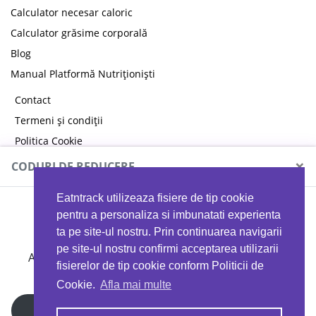
Calculator necesar caloric
Calculator grăsime corporală
Blog
Manual Platformă Nutriționiști
Contact
Termeni și condiții
Politica Cookie
Politica de confidențialitate
×
CODURI DE REDUCERE
Eatntrack utilizeaza fisiere de tip cookie
MYPROTEIN
pentru a personaliza si imbunatati experienta
ta pe site-ul nostru. Prin continuarea navigarii
pe site-ul nostru confirmi acceptarea utilizarii
Ai
40%
reducere la orice comandă folosind codul
fisierelor de tip cookie conform Politicii de
EATTRACK
Cookie.
Afla mai multe
Profită acum