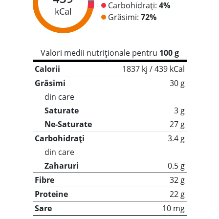
Carbohidrați:
4%
kCal
Grăsimi:
72%
Valori medii nutriționale pentru
100 g
Calorii
1837 kj / 439 kCal
Grăsimi
30 g
din care
Saturate
3 g
Ne-Saturate
27 g
Carbohidrați
3.4 g
din care
Zaharuri
0.5 g
Fibre
32 g
Proteine
22 g
Sare
10 mg