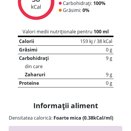
Carbohidrați:
100%
kCal
Grăsimi:
0%
Valori medii nutriționale pentru
100 ml
Calorii
159 kj / 38 kCal
Grăsimi
0 g
Carbohidrați
9 g
din care
Zaharuri
9 g
Proteine
0 g
Informații aliment
Densitatea calorică:
Foarte mica (0.38kCal/ml)