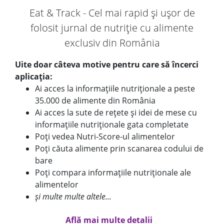
Eat & Track - Cel mai rapid și ușor de
folosit jurnal de nutriție cu alimente
exclusiv din România
Uite doar câteva motive pentru care să încerci
aplicația:
Ai acces la informațiile nutriționale a peste
35.000 de alimente din România
Ai acces la sute de rețete și idei de mese cu
informațiile nutriționale gata completate
Poți vedea Nutri-Score-ul alimentelor
Poți căuta alimente prin scanarea codului de
bare
Poți compara informațiile nutriționale ale
alimentelor
și multe multe altele...
Află mai multe detalii