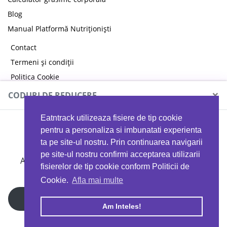
Blog
Manual Platformă Nutriționiști
Contact
Termeni și condiții
Politica Cookie
Politica de confidențialitate
×
CODURI DE REDUCERE
Eatntrack utilizeaza fisiere de tip cookie
MYPROTEIN
pentru a personaliza si imbunatati experienta
ta pe site-ul nostru. Prin continuarea navigarii
pe site-ul nostru confirmi acceptarea utilizarii
Ai
40%
reducere la orice comandă folosind codul
fisierelor de tip cookie conform Politicii de
EATTRACK
Cookie.
Afla mai multe
Profită acum
Am Inteles!
Copyright © 2026 EAT & TRACK S.R.L