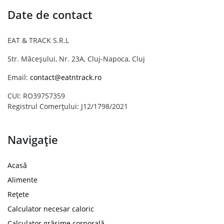
Date de contact
EAT & TRACK S.R.L
Str. Măceșului, Nr. 23A, Cluj-Napoca, Cluj
Email:
contact@eatntrack.ro
CUI: RO39757359
Registrul Comerțului: J12/1798/2021
Navigație
Acasă
Alimente
Rețete
Calculator necesar caloric
Calculator grăsime corporală