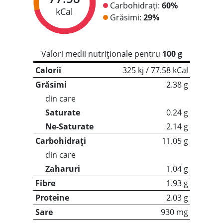
Carbohidrați:
60%
kCal
Grăsimi:
29%
Valori medii nutriționale pentru
100 g
Calorii
325 kj / 77.58 kCal
Grăsimi
2.38 g
din care
Saturate
0.24 g
Ne-Saturate
2.14 g
Carbohidrați
11.05 g
din care
Zaharuri
1.04 g
Fibre
1.93 g
Proteine
2.03 g
Sare
930 mg