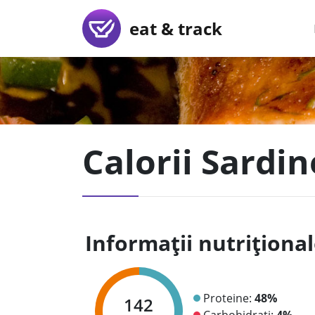
eat & track
Calorii Sardi
Informații nutriționa
Proteine:
48%
142
Carbohidrați:
4%