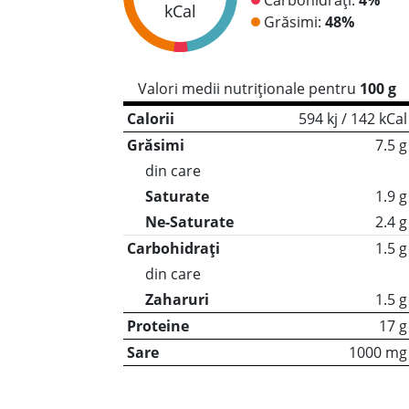
kCal
Grăsimi:
48%
Valori medii nutriționale pentru
100 g
Calorii
594 kj / 142 kCal
Grăsimi
7.5 g
din care
Saturate
1.9 g
Ne-Saturate
2.4 g
Carbohidrați
1.5 g
din care
Zaharuri
1.5 g
Proteine
17 g
Sare
1000 mg