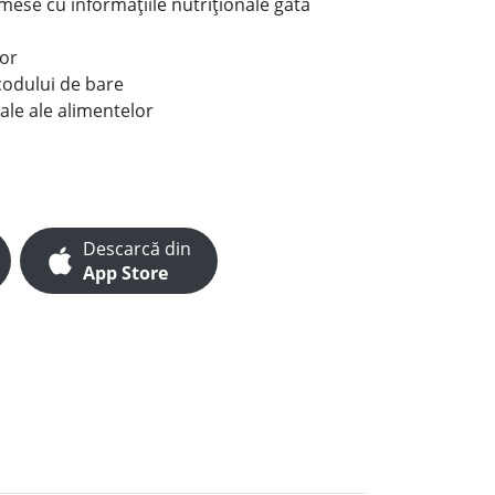
e mese cu informațiile nutriționale gata
lor
codului de bare
ale ale alimentelor
Descarcă din
App Store