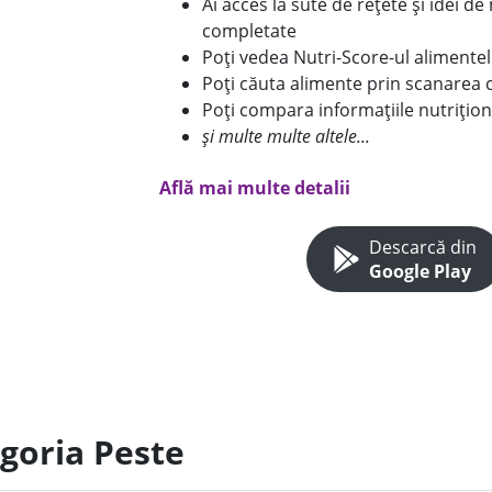
Ai acces la sute de rețete și idei d
completate
Poți vedea Nutri-Score-ul alimente
Poți căuta alimente prin scanarea 
Poți compara informațiile nutrițion
și multe multe altele...
Află mai multe detalii
Descarcă din
Google Play
egoria Peste