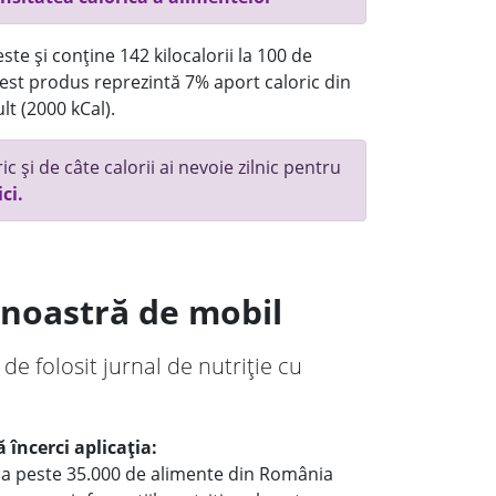
te și conține 142 kilocalorii la 100 de
st produs reprezintă 7% aport caloric din
lt (2000 kCal).
c și de câte calorii ai nevoie zilnic pentru
ici.
a noastră de mobil
 de folosit jurnal de nutriție cu
 încerci aplicația:
le a peste 35.000 de alimente din România