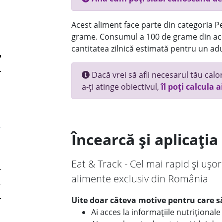
Acest aliment face parte din categoria Pes
grame. Consumul a 100 de grame din ace
cantitatea zilnică estimată pentru un adu
Dacă vrei să afli necesarul tău calori
a-ți atinge obiectivul,
îl poți calcula a
Încearcă și aplicați
Eat & Track - Cel mai rapid și ușor
alimente exclusiv din România
Uite doar câteva motive pentru care să
Ai acces la informațiile nutriționa