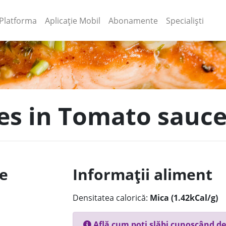
(current)
(current)
Platforma
Aplicație Mobil
Abonamente
Specialiști
nes in Tomato sauce
le
Informații aliment
Densitatea calorică:
Mica (1.42kCal/g)
Află cum poți slăbi cunoscând de