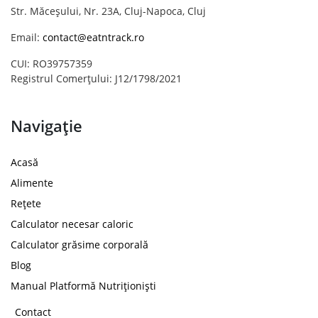
Str. Măceșului, Nr. 23A, Cluj-Napoca, Cluj
Email:
contact@eatntrack.ro
CUI: RO39757359
Registrul Comerțului: J12/1798/2021
Navigație
Acasă
Alimente
Rețete
Calculator necesar caloric
Calculator grăsime corporală
Blog
Manual Platformă Nutriționiști
Contact