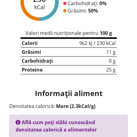
Carbohidrați:
0%
kCal
Grăsimi:
50%
Valori medii nutriționale pentru
100 g
Calorii
962 kj / 230 kCal
Grăsimi
11 g
Carbohidrați
0 g
Proteine
25 g
Informații aliment
Densitatea calorică:
Mare (2.3kCal/g)
Află cum poți slăbi cunoscând
densitatea calorică a alimentelor