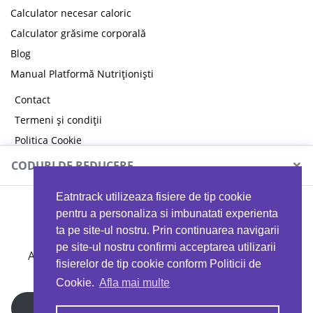
Calculator necesar caloric
Calculator grăsime corporală
Blog
Manual Platformă Nutriționiști
Contact
Termeni și condiții
Politica Cookie
Politica de confidențialitate
×
CODURI DE REDUCERE
Eatntrack utilizeaza fisiere de tip cookie
MYPROTEIN
pentru a personaliza si imbunatati experienta
ta pe site-ul nostru. Prin continuarea navigarii
pe site-ul nostru confirmi acceptarea utilizarii
Ai
40%
reducere la orice comandă folosind codul
fisierelor de tip cookie conform Politicii de
EATTRACK
Cookie.
Afla mai multe
Profită acum