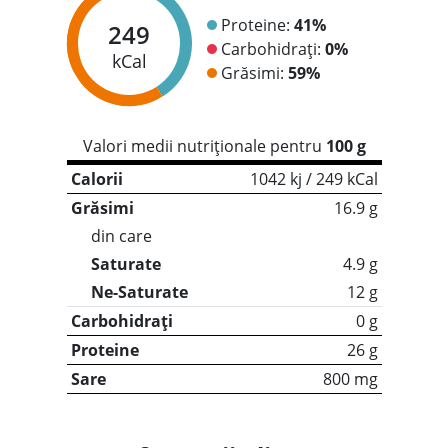
Proteine:
41%
249
Carbohidrați:
0%
kCal
Grăsimi:
59%
Valori medii nutriționale pentru
100 g
Calorii
1042 kj / 249 kCal
Grăsimi
16.9 g
din care
Saturate
4.9 g
Ne-Saturate
12 g
Carbohidrați
0 g
Proteine
26 g
Sare
800 mg