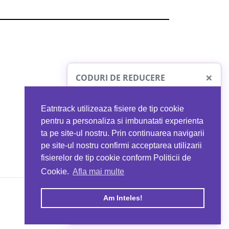
×
CODURI DE REDUCERE
Eatntrack utilizeaza fisiere de tip cookie
O41
MYPROTEIN
pentru a personaliza si imbunatati experienta
ta pe site-ul nostru. Prin continuarea navigarii
 orice comandă
Ai
40%
reducere la orice comandă
pe site-ul nostru confirmi acceptarea utilizarii
EATNTRACK
folosind codul
EATTRACK
fisierelor de tip cookie conform Politicii de
Cookie.
Afla mai multe
acum
Profită acum
Am Inteles!
Copyright © 2026 EAT & TRACK S.R.L