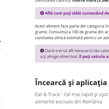
Densitatea calorică:
Foarte mare (3.34k
Află cum poți slăbi cunoscând de
Acest aliment face parte din categoria Sn
grame. Consumul a 100 de grame din ace
cantitatea zilnică estimată pentru un adu
Dacă vrei să afli necesarul tău calori
a-ți atinge obiectivul,
îl poți calcula a
Încearcă și aplicați
Eat & Track - Cel mai rapid și ușor
alimente exclusiv din România