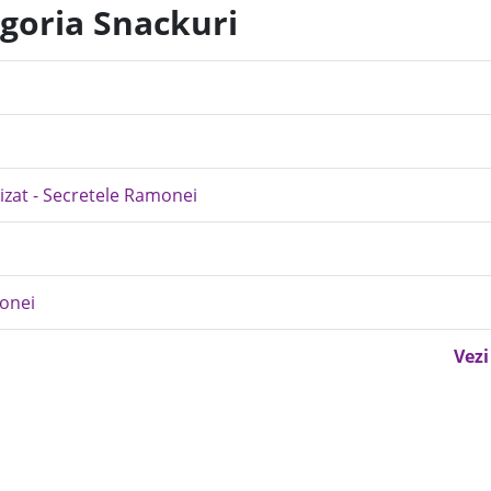
egoria Snackuri
izat - Secretele Ramonei
monei
Vezi