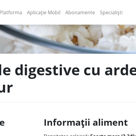
(current)
(current)
Platforma
Aplicație Mobil
Abonamente
Specialiști
le digestive cu arde
ur
le
Informații aliment