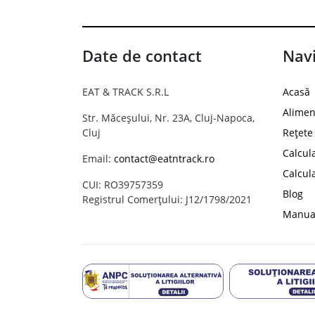
Date de contact
Navi
EAT & TRACK S.R.L
Acasă
Alimen
Str. Măceșului, Nr. 23A, Cluj-Napoca,
Cluj
Rețete
Calcul
Email:
contact@eatntrack.ro
Calcul
CUI: RO39757359
Blog
Registrul Comerțului: J12/1798/2021
Manual