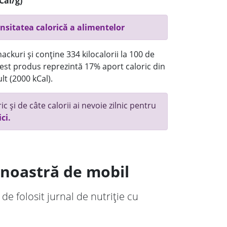
Cal/g)
nsitatea calorică a alimentelor
ackuri și conține 334 kilocalorii la 100 de
st produs reprezintă 17% aport caloric din
lt (2000 kCal).
c și de câte calorii ai nevoie zilnic pentru
ici.
a noastră de mobil
 de folosit jurnal de nutriție cu