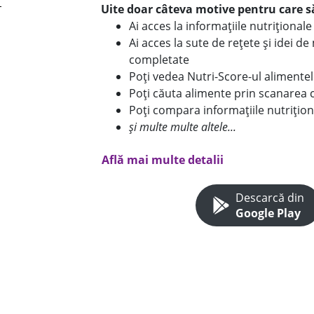
Uite doar câteva motive pentru care să
Ai acces la informațiile nutriționa
Ai acces la sute de rețete și idei d
completate
Poți vedea Nutri-Score-ul alimente
Poți căuta alimente prin scanarea 
Poți compara informațiile nutrițion
și multe multe altele...
Află mai multe detalii
Descarcă din
Google Play