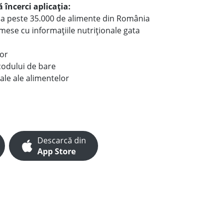
 încerci aplicația:
le a peste 35.000 de alimente din România
e mese cu informațiile nutriționale gata
lor
codului de bare
ale ale alimentelor
Descarcă din
App Store