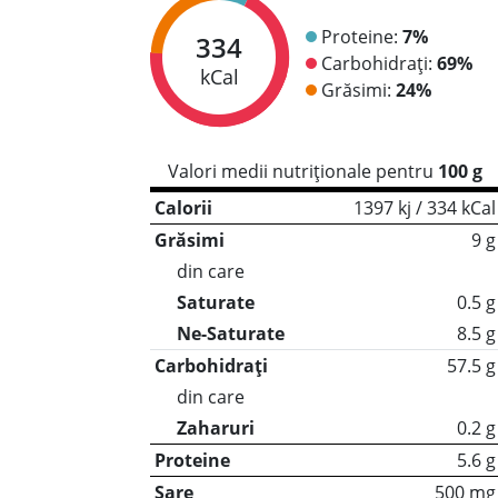
Proteine:
7%
334
Carbohidrați:
69%
kCal
Grăsimi:
24%
Valori medii nutriționale pentru
100 g
Calorii
1397 kj / 334 kCal
Grăsimi
9 g
din care
Saturate
0.5 g
Ne-Saturate
8.5 g
Carbohidrați
57.5 g
din care
Zaharuri
0.2 g
Proteine
5.6 g
Sare
500 mg