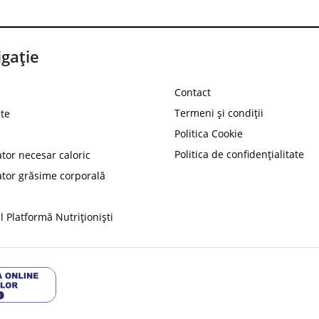
gație
Contact
Termeni și condiții
te
Politica Cookie
Politica de confidențialitate
ator necesar caloric
PROT
ator grăsime corporală
Ai
10%
reducere la
folosind codul
 Platformă Nutriționiști
Profită 