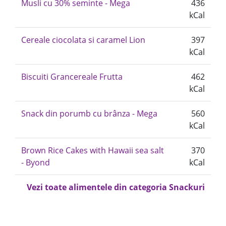
Musli cu 30% seminte - Mega
436
kCal
Cereale ciocolata si caramel Lion
397
kCal
Biscuiti Grancereale Frutta
462
kCal
Snack din porumb cu brânza - Mega
560
kCal
Brown Rice Cakes with Hawaii sea salt
370
- Byond
kCal
Vezi toate alimentele din categoria Snackuri