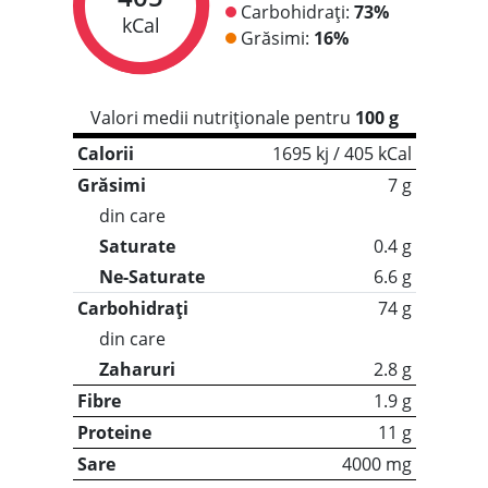
Carbohidrați:
73%
kCal
Grăsimi:
16%
Valori medii nutriționale pentru
100 g
Calorii
1695 kj / 405 kCal
Grăsimi
7 g
din care
Saturate
0.4 g
Ne-Saturate
6.6 g
Carbohidrați
74 g
din care
Zaharuri
2.8 g
Fibre
1.9 g
Proteine
11 g
Sare
4000 mg