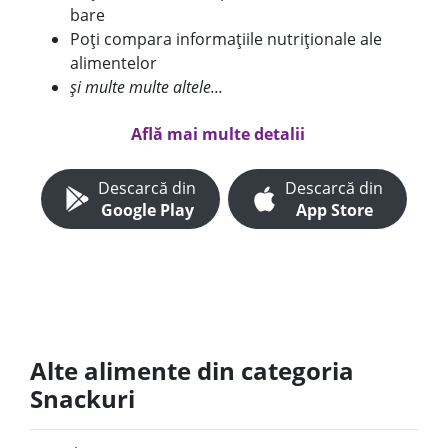
bare
Poți compara informațiile nutriționale ale
alimentelor
și multe multe altele...
Află mai multe detalii
Descarcă din
Descarcă din
Google Play
App Store
Alte alimente din categoria
Snackuri