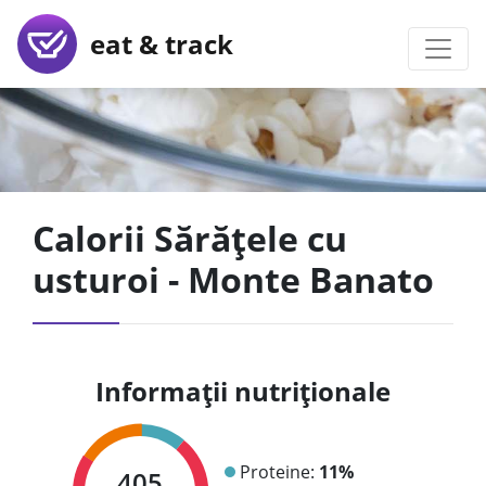
eat & track
Calorii Sărățele cu
usturoi - Monte Banato
Informații nutriționale
Proteine:
11%
405