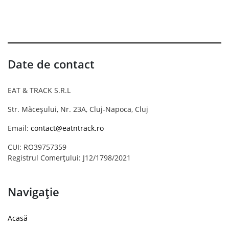
Date de contact
EAT & TRACK S.R.L
Str. Măceșului, Nr. 23A, Cluj-Napoca, Cluj
Email:
contact@eatntrack.ro
CUI: RO39757359
Registrul Comerțului: J12/1798/2021
Navigație
Acasă