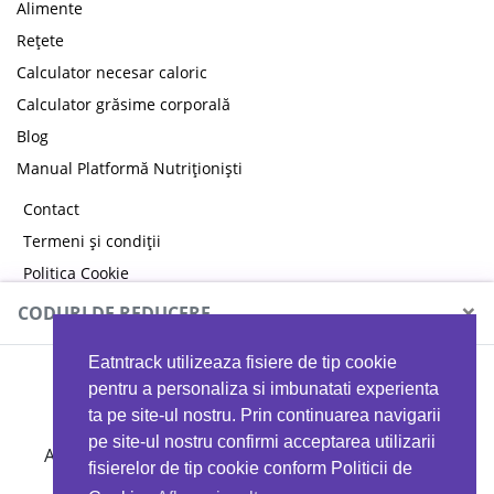
Alimente
Rețete
Calculator necesar caloric
Calculator grăsime corporală
Blog
Manual Platformă Nutriționiști
Contact
Termeni și condiții
Politica Cookie
Politica de confidențialitate
×
CODURI DE REDUCERE
Eatntrack utilizeaza fisiere de tip cookie
MYPROTEIN
pentru a personaliza si imbunatati experienta
ta pe site-ul nostru. Prin continuarea navigarii
pe site-ul nostru confirmi acceptarea utilizarii
Ai
40%
reducere la orice comandă folosind codul
fisierelor de tip cookie conform Politicii de
EATTRACK