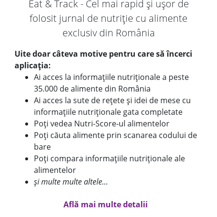
Eat & Track - Cel mai rapid și ușor de
folosit jurnal de nutriție cu alimente
exclusiv din România
Uite doar câteva motive pentru care să încerci
aplicația:
Ai acces la informațiile nutriționale a peste
35.000 de alimente din România
Ai acces la sute de rețete și idei de mese cu
informațiile nutriționale gata completate
Poți vedea Nutri-Score-ul alimentelor
Poți căuta alimente prin scanarea codului de
bare
Poți compara informațiile nutriționale ale
alimentelor
și multe multe altele...
Află mai multe detalii