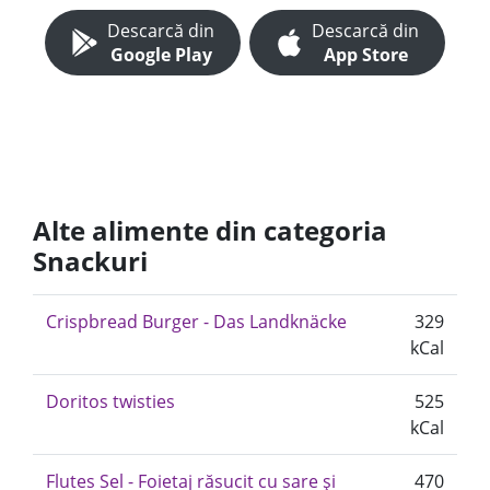
Descarcă din
Descarcă din
Google Play
App Store
Alte alimente din categoria
Snackuri
Crispbread Burger - Das Landknäcke
329
kCal
Doritos twisties
525
kCal
Flutes Sel - Foietaj răsucit cu sare și
470