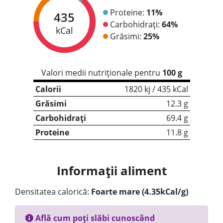
Proteine:
11%
435
Carbohidrați:
64%
kCal
Grăsimi:
25%
Valori medii nutriționale pentru
100 g
Calorii
1820 kj / 435 kCal
Grăsimi
12.3 g
Carbohidrați
69.4 g
Proteine
11.8 g
Informații aliment
Densitatea calorică:
Foarte mare (4.35kCal/g)
Află cum poți slăbi cunoscând