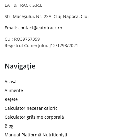
EAT & TRACK S.R.L
Str. Măceșului, Nr. 23A, Cluj-Napoca, Cluj
Email:
contact@eatntrack.ro
CUI: RO39757359
Registrul Comerțului: J12/1798/2021
Navigație
Acasă
Alimente
Rețete
Calculator necesar caloric
Calculator grăsime corporală
Blog
Manual Platformă Nutriționiști