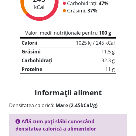
Carbohidrați:
47%
kCal
Grăsimi:
37%
Valori medii nutriționale pentru
100 g
Calorii
1025 kj / 245 kCal
Grăsimi
11.5 g
Carbohidrați
32.3 g
Proteine
11 g
Informații aliment
Densitatea calorică:
Mare (2.45kCal/g)
Află cum poți slăbi cunoscând
densitatea calorică a alimentelor