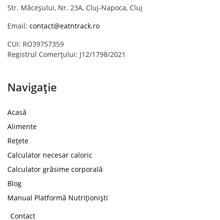
Str. Măceșului, Nr. 23A, Cluj-Napoca, Cluj
Email:
contact@eatntrack.ro
CUI: RO39757359
Registrul Comerțului: J12/1798/2021
Navigație
Acasă
Alimente
Rețete
Calculator necesar caloric
Calculator grăsime corporală
Blog
Manual Platformă Nutriționiști
Contact