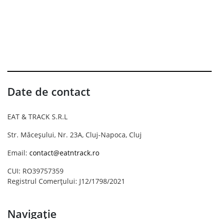
Date de contact
EAT & TRACK S.R.L
Str. Măceșului, Nr. 23A, Cluj-Napoca, Cluj
Email:
contact@eatntrack.ro
CUI: RO39757359
Registrul Comerțului: J12/1798/2021
Navigație