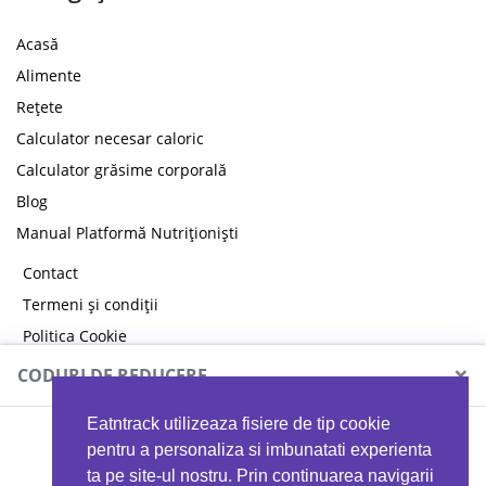
Acasă
Alimente
Rețete
Calculator necesar caloric
Calculator grăsime corporală
Blog
Manual Platformă Nutriționiști
Contact
Termeni și condiții
Politica Cookie
Politica de confidențialitate
×
CODURI DE REDUCERE
Eatntrack utilizeaza fisiere de tip cookie
MYPROTEIN
pentru a personaliza si imbunatati experienta
ta pe site-ul nostru. Prin continuarea navigarii