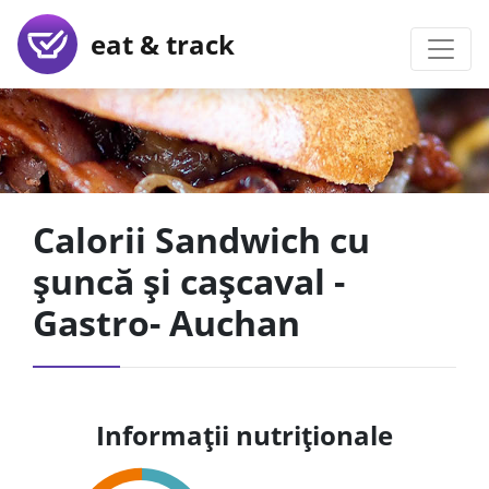
eat & track
Calorii Sandwich cu
șuncă și cașcaval -
Gastro- Auchan
Informații nutriționale