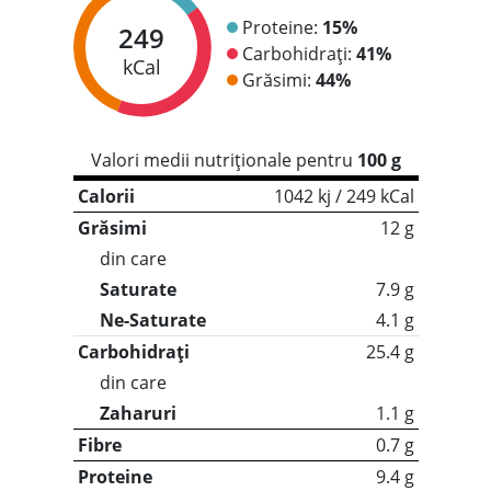
Proteine:
15%
249
Carbohidrați:
41%
kCal
Grăsimi:
44%
Valori medii nutriționale pentru
100 g
Calorii
1042 kj / 249 kCal
Grăsimi
12 g
din care
Saturate
7.9 g
Ne-Saturate
4.1 g
Carbohidrați
25.4 g
din care
Zaharuri
1.1 g
Fibre
0.7 g
Proteine
9.4 g