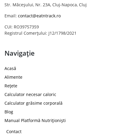
Str. Măceșului, Nr. 23A, Cluj-Napoca, Cluj
Email:
contact@eatntrack.ro
CUI: RO39757359
Registrul Comerțului: J12/1798/2021
Navigație
Acasă
Alimente
Rețete
Calculator necesar caloric
Calculator grăsime corporală
Blog
Manual Platformă Nutriționiști
Contact