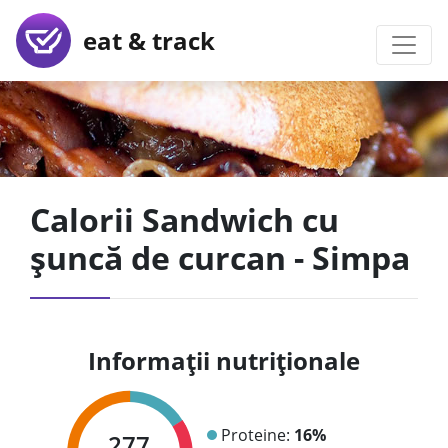
eat & track
Calorii Sandwich cu
șuncă de curcan - Simpa
Informații nutriționale
Proteine:
16%
277