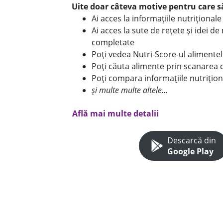
Uite doar câteva motive pentru care să
Ai acces la informațiile nutriționa
Ai acces la sute de rețete și idei d
completate
Poți vedea Nutri-Score-ul alimente
Poți căuta alimente prin scanarea 
Poți compara informațiile nutrițion
și multe multe altele...
Află mai multe detalii
Descarcă din
Google Play