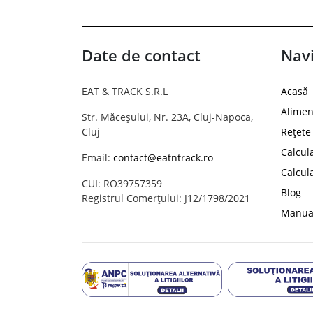
Date de contact
Navi
EAT & TRACK S.R.L
Acasă
Alimen
Str. Măceșului, Nr. 23A, Cluj-Napoca,
Cluj
Rețete
Calcul
Email:
contact@eatntrack.ro
Calcul
CUI: RO39757359
Blog
Registrul Comerțului: J12/1798/2021
Manual