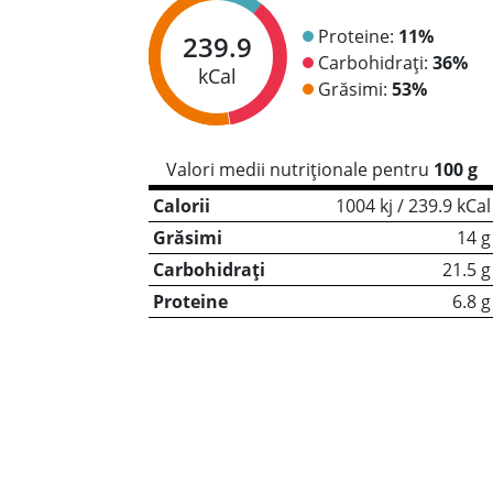
Proteine:
11%
239.9
Carbohidrați:
36%
kCal
Grăsimi:
53%
Valori medii nutriționale pentru
100 g
Calorii
1004 kj / 239.9 kCal
Grăsimi
14 g
Carbohidrați
21.5 g
Proteine
6.8 g