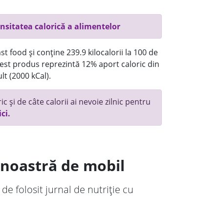
nsitatea calorică a alimentelor
t food și conține 239.9 kilocalorii la 100 de
st produs reprezintă 12% aport caloric din
lt (2000 kCal).
c și de câte calorii ai nevoie zilnic pentru
ici.
a noastră de mobil
 de folosit jurnal de nutriție cu