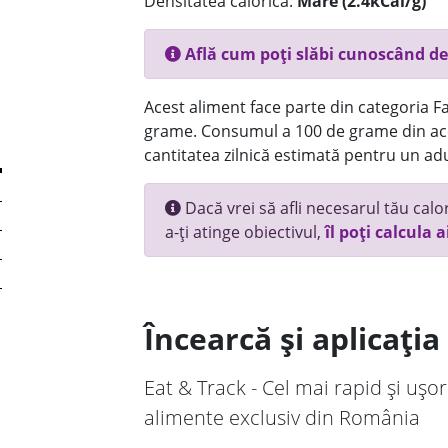
Densitatea calorică:
Mare (2.4kCal/g)
Află cum poți slăbi cunoscând de
Acest aliment face parte din categoria Fas
grame. Consumul a 100 de grame din ace
cantitatea zilnică estimată pentru un adu
Dacă vrei să afli necesarul tău calori
a-ți atinge obiectivul,
îl poți calcula a
Încearcă și aplicați
Eat & Track - Cel mai rapid și ușor
alimente exclusiv din România