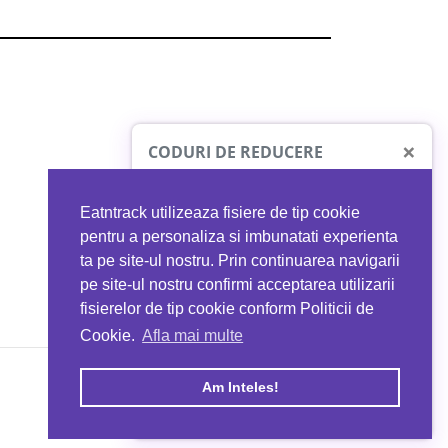
×
CODURI DE REDUCERE
Eatntrack utilizeaza fisiere de tip cookie
O41
MYPROTEIN
pentru a personaliza si imbunatati experienta
ta pe site-ul nostru. Prin continuarea navigarii
 orice comandă
Ai
40%
reducere la orice comandă
pe site-ul nostru confirmi acceptarea utilizarii
EATNTRACK
folosind codul
EATTRACK
fisierelor de tip cookie conform Politicii de
Cookie.
Afla mai multe
acum
Profită acum
Am Inteles!
Copyright © 2026 EAT & TRACK S.R.L