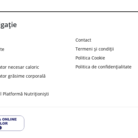
gație
Contact
Termeni și condiții
te
Politica Cookie
Politica de confidențialitate
ator necesar caloric
PROT
ator grăsime corporală
Ai
10%
reducere la
folosind codul
 Platformă Nutriționiști
Profită 