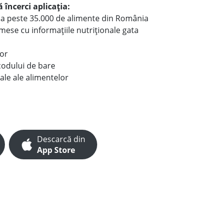
 încerci aplicația:
le a peste 35.000 de alimente din România
e mese cu informațiile nutriționale gata
lor
codului de bare
ale ale alimentelor
Descarcă din
App Store