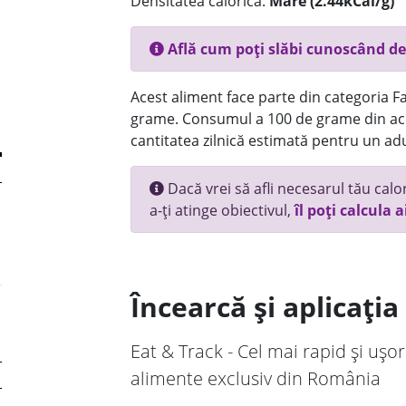
Densitatea calorică:
Mare (2.44kCal/g)
Află cum poți slăbi cunoscând de
Acest aliment face parte din categoria Fas
grame. Consumul a 100 de grame din ace
cantitatea zilnică estimată pentru un adu
Dacă vrei să afli necesarul tău calori
a-ți atinge obiectivul,
îl poți calcula a
Încearcă și aplicați
Eat & Track - Cel mai rapid și ușor
alimente exclusiv din România