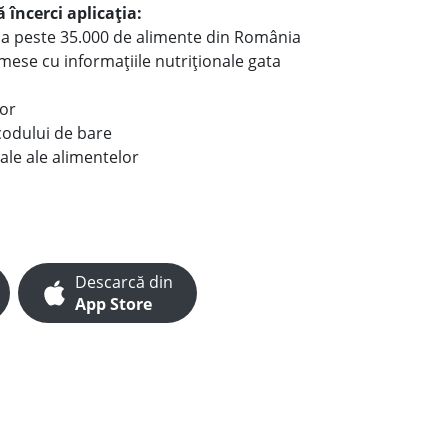
 încerci aplicația:
le a peste 35.000 de alimente din România
e mese cu informațiile nutriționale gata
lor
codului de bare
ale ale alimentelor
Descarcă din
App Store