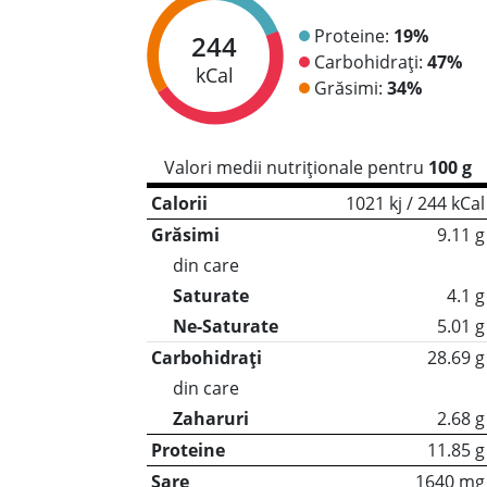
Proteine:
19%
244
Carbohidrați:
47%
kCal
Grăsimi:
34%
Valori medii nutriționale pentru
100 g
Calorii
1021 kj / 244 kCal
Grăsimi
9.11 g
din care
Saturate
4.1 g
Ne-Saturate
5.01 g
Carbohidrați
28.69 g
din care
Zaharuri
2.68 g
Proteine
11.85 g
Sare
1640 mg