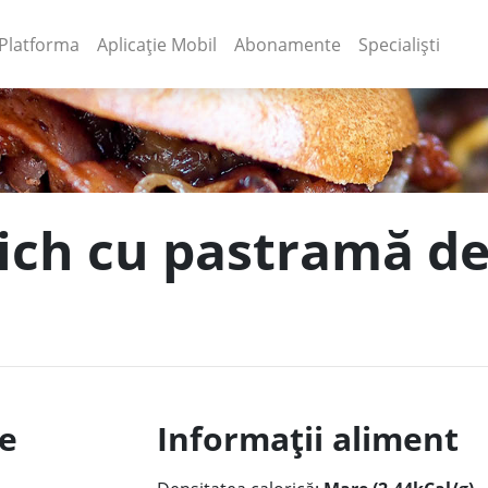
(current)
(current)
Platforma
Aplicație Mobil
Abonamente
Specialiști
ich cu pastramă de
le
Informații aliment