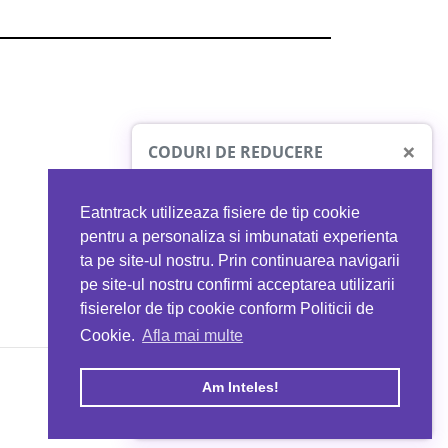
×
CODURI DE REDUCERE
Eatntrack utilizeaza fisiere de tip cookie
O41
MYPROTEIN
pentru a personaliza si imbunatati experienta
ta pe site-ul nostru. Prin continuarea navigarii
 orice comandă
Ai
40%
reducere la orice comandă
pe site-ul nostru confirmi acceptarea utilizarii
EATNTRACK
folosind codul
EATTRACK
fisierelor de tip cookie conform Politicii de
Cookie.
Afla mai multe
acum
Profită acum
Am Inteles!
Copyright © 2026 EAT & TRACK S.R.L