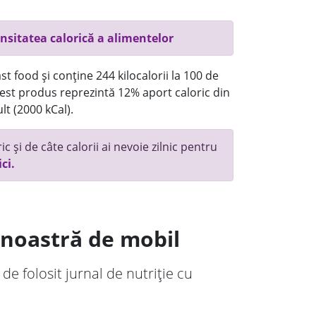
nsitatea calorică a alimentelor
t food și conține 244 kilocalorii la 100 de
st produs reprezintă 12% aport caloric din
lt (2000 kCal).
c și de câte calorii ai nevoie zilnic pentru
ici.
a noastră de mobil
 de folosit jurnal de nutriție cu