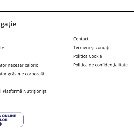
gație
Contact
Termeni și condiții
te
Politica Cookie
Politica de confidențialitate
ator necesar caloric
PROT
ator grăsime corporală
Ai
10%
reducere la
folosind codul
 Platformă Nutriționiști
Profită 