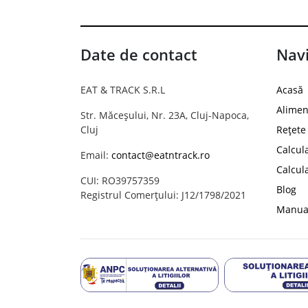
Date de contact
Navi
EAT & TRACK S.R.L
Acasă
Alimen
Str. Măceșului, Nr. 23A, Cluj-Napoca,
Cluj
Rețete
Calcul
Email:
contact@eatntrack.ro
Calcul
CUI: RO39757359
Blog
Registrul Comerțului: J12/1798/2021
Manual