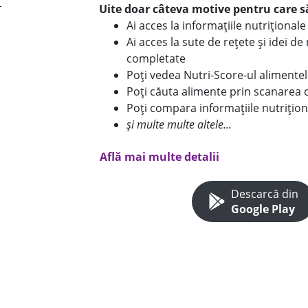
Uite doar câteva motive pentru care să
Ai acces la informațiile nutriționa
Ai acces la sute de rețete și idei d
completate
Poți vedea Nutri-Score-ul alimente
Poți căuta alimente prin scanarea 
Poți compara informațiile nutrițion
și multe multe altele...
Află mai multe detalii
Descarcă din
Google Play