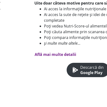
Uite doar câteva motive pentru care să
Ai acces la informațiile nutriționa
Ai acces la sute de rețete și idei d
completate
Poți vedea Nutri-Score-ul alimente
Poți căuta alimente prin scanarea 
Poți compara informațiile nutrițion
și multe multe altele...
Află mai multe detalii
Descarcă din
Google Play