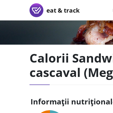
eat & track
Calorii Sandw
cascaval (Me
Informații nutriționa