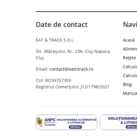
Date de contact
Navi
EAT & TRACK S.R.L
Acasă
Alimen
Str. Măceșului, Nr. 23A, Cluj-Napoca,
Cluj
Rețete
Calcul
Email:
contact@eatntrack.ro
Calcul
CUI: RO39757359
Blog
Registrul Comerțului: J12/1798/2021
Manual