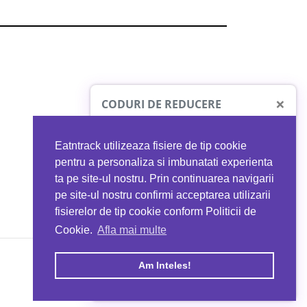
×
CODURI DE REDUCERE
Eatntrack utilizeaza fisiere de tip cookie
O41
MYPROTEIN
pentru a personaliza si imbunatati experienta
ta pe site-ul nostru. Prin continuarea navigarii
 orice comandă
Ai
40%
reducere la orice comandă
pe site-ul nostru confirmi acceptarea utilizarii
EATNTRACK
folosind codul
EATTRACK
fisierelor de tip cookie conform Politicii de
Cookie.
Afla mai multe
acum
Profită acum
Am Inteles!
Copyright © 2026 EAT & TRACK S.R.L