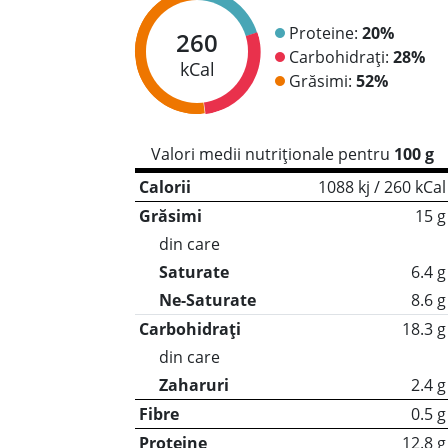
Proteine:
20%
260
Carbohidrați:
28%
kCal
Grăsimi:
52%
Valori medii nutriționale pentru
100 g
Calorii
1088 kj / 260 kCal
Grăsimi
15 g
din care
Saturate
6.4 g
Ne-Saturate
8.6 g
Carbohidrați
18.3 g
din care
Zaharuri
2.4 g
Fibre
0.5 g
Proteine
12.8 g