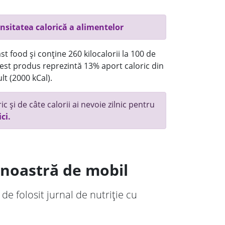
nsitatea calorică a alimentelor
t food și conține 260 kilocalorii la 100 de
st produs reprezintă 13% aport caloric din
lt (2000 kCal).
c și de câte calorii ai nevoie zilnic pentru
ici.
a noastră de mobil
 de folosit jurnal de nutriție cu