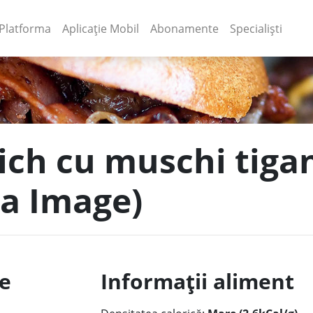
(current)
(current)
Platforma
Aplicație Mobil
Abonamente
Specialiști
ich cu muschi tigan
ga Image)
le
Informații aliment