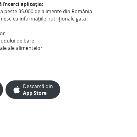
 încerci aplicația:
le a peste 35.000 de alimente din România
e mese cu informațiile nutriționale gata
lor
codului de bare
ale ale alimentelor
Descarcă din
App Store