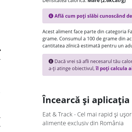
Densitatea calorică:
Mare (2.6kCal/g)
Află cum poți slăbi cunoscând de
Acest aliment face parte din categoria Fas
grame. Consumul a 100 de grame din ace
cantitatea zilnică estimată pentru un adu
Dacă vrei să afli necesarul tău calori
a-ți atinge obiectivul,
îl poți calcula a
Încearcă și aplicați
Eat & Track - Cel mai rapid și ușor
alimente exclusiv din România