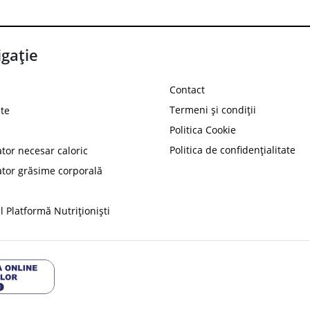
gație
Contact
Termeni și condiții
te
Politica Cookie
Politica de confidențialitate
ator necesar caloric
PROT
ator grăsime corporală
Ai
10%
reducere la
folosind codul
 Platformă Nutriționiști
Profită 