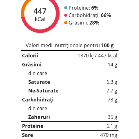
Proteine:
6%
447
Carbohidrați:
66%
kCal
Grăsimi:
28%
Valori medii nutriționale pentru
100 g
Calorii
1870 kj / 447 kCal
Grăsimi
14 g
din care
Saturate
6.3 g
Ne-Saturate
7.7 g
Carbohidrați
73 g
din care
Zaharuri
35 g
Proteine
6.1 g
Sare
470 mg