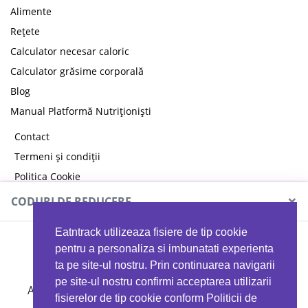
Alimente
Rețete
Calculator necesar caloric
Calculator grăsime corporală
Blog
Manual Platformă Nutriționiști
Contact
Termeni și condiții
Politica Cookie
Politica de confidențialitate
×
CODURI DE REDUCERE
Eatntrack utilizeaza fisiere de tip cookie
MYPROTEIN
pentru a personaliza si imbunatati experienta
ta pe site-ul nostru. Prin continuarea navigarii
pe site-ul nostru confirmi acceptarea utilizarii
Ai
40%
reducere la orice comandă folosind codul
fisierelor de tip cookie conform Politicii de
EATTRACK