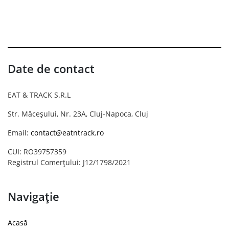
Date de contact
EAT & TRACK S.R.L
Str. Măceșului, Nr. 23A, Cluj-Napoca, Cluj
Email:
contact@eatntrack.ro
CUI: RO39757359
Registrul Comerțului: J12/1798/2021
Navigație
Acasă