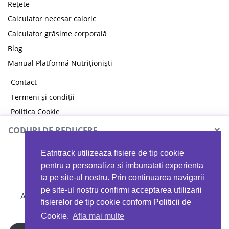
Rețete
Calculator necesar caloric
Calculator grăsime corporală
Blog
Manual Platformă Nutriționiști
Contact
Termeni și condiții
Politica Cookie
Politica de confidențialitate
×
CODURI DE REDUCERE
Eatntrack utilizeaza fisiere de tip cookie
MYPROTEIN
pentru a personaliza si imbunatati experienta
ta pe site-ul nostru. Prin continuarea navigarii
pe site-ul nostru confirmi acceptarea utilizarii
Ai
40%
reducere la orice comandă folosind codul
fisierelor de tip cookie conform Politicii de
EATTRACK
Cookie.
Afla mai multe