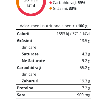
Carbohidrați:
59%
kCal
Grăsimi:
33%
Valori medii nutriționale pentru
100 g
Calorii
1553 kj / 371.1 kCal
Grăsimi
13.5 g
din care
Saturate
4.3 g
Ne-Saturate
9.2 g
Carbohidrați
55.2 g
din care
Zaharuri
19.3 g
Proteine
7.2 g
Sare
900 mg