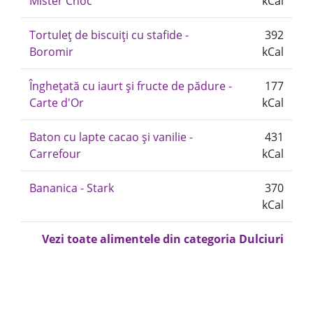
Mister Choc
kCal
Tortuleț de biscuiți cu stafide -
392
Boromir
kCal
Înghețată cu iaurt și fructe de pădure -
177
Carte d'Or
kCal
Baton cu lapte cacao și vanilie -
431
Carrefour
kCal
Bananica - Stark
370
kCal
Vezi toate alimentele din categoria Dulciuri