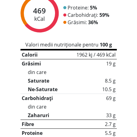
Proteine:
5%
469
Carbohidrați:
59%
kCal
Grăsimi:
36%
Valori medii nutriționale pentru
100 g
Calorii
1962 kj / 469 kCal
Grăsimi
19 g
din care
Saturate
8.5 g
Ne-Saturate
10.5 g
Carbohidrați
69 g
din care
Zaharuri
33 g
Fibre
2.7 g
Proteine
5.5 g