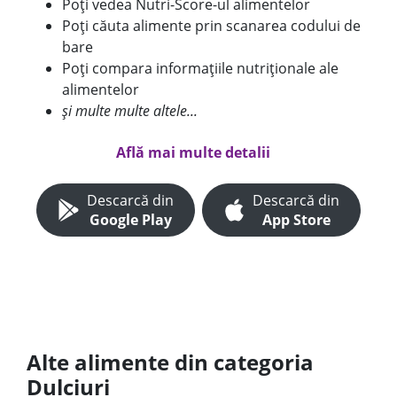
Poți vedea Nutri-Score-ul alimentelor
Poți căuta alimente prin scanarea codului de
bare
Poți compara informațiile nutriționale ale
alimentelor
și multe multe altele...
Află mai multe detalii
Descarcă din
Descarcă din
Google Play
App Store
Alte alimente din categoria
Dulciuri