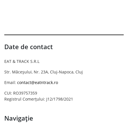
Date de contact
EAT & TRACK S.R.L
Str. Măceșului, Nr. 23A, Cluj-Napoca, Cluj
Email:
contact@eatntrack.ro
CUI: RO39757359
Registrul Comerțului: J12/1798/2021
Navigație