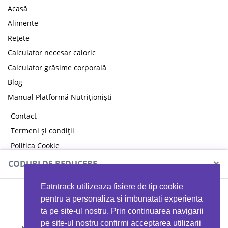
Acasă
Alimente
Rețete
Calculator necesar caloric
Calculator grăsime corporală
Blog
Manual Platformă Nutriționiști
Contact
Termeni și condiții
Politica Cookie
Politica de confidențialitate
×
CODURI DE REDUCERE
Eatntrack utilizeaza fisiere de tip cookie
MYPROTEIN
pentru a personaliza si imbunatati experienta
ta pe site-ul nostru. Prin continuarea navigarii
pe site-ul nostru confirmi acceptarea utilizarii