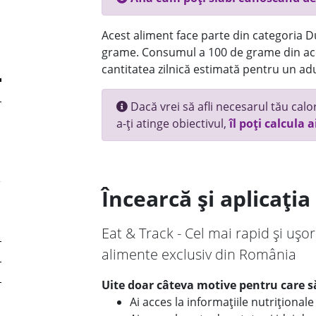
Acest aliment face parte din categoria Dul
grame. Consumul a 100 de grame din ace
cantitatea zilnică estimată pentru un adu
Dacă vrei să afli necesarul tău calori
a-ți atinge obiectivul,
îl poți calcula a
Încearcă și aplicați
Eat & Track - Cel mai rapid și ușor
alimente exclusiv din România
Uite doar câteva motive pentru care să
Ai acces la informațiile nutriționa