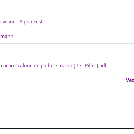
 visine - Alpen Fest
hrmann
acao si alune de pădure mărunțite - Pilos (Lidl)
Vez