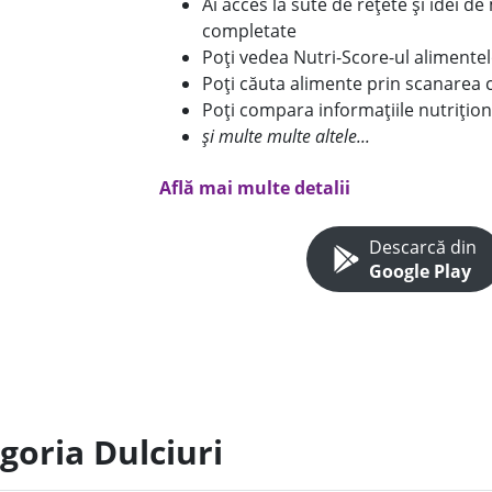
Ai acces la sute de rețete și idei d
completate
Poți vedea Nutri-Score-ul alimente
Poți căuta alimente prin scanarea 
Poți compara informațiile nutrițion
și multe multe altele...
Află mai multe detalii
Descarcă din
Google Play
goria Dulciuri