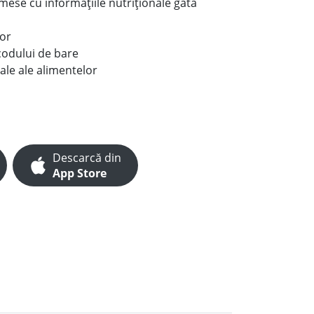
e mese cu informațiile nutriționale gata
lor
codului de bare
ale ale alimentelor
Descarcă din
App Store