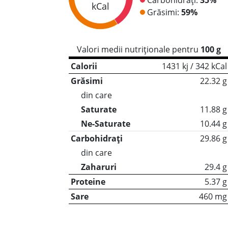
kCal
Grăsimi:
59%
Valori medii nutriționale pentru
100 g
Calorii
1431 kj / 342 kCal
Grăsimi
22.32 g
din care
Saturate
11.88 g
Ne-Saturate
10.44 g
Carbohidrați
29.86 g
din care
Zaharuri
29.4 g
Proteine
5.37 g
Sare
460 mg