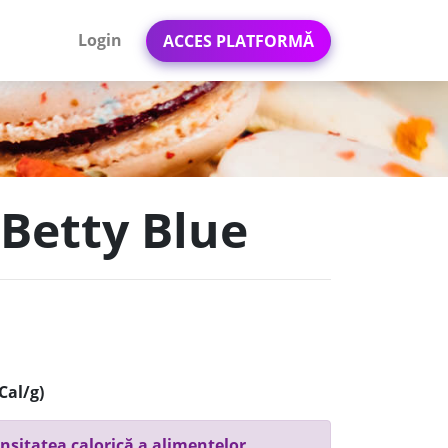
Login
ACCES PLATFORMĂ
- Betty Blue
Cal/g)
nsitatea calorică a alimentelor