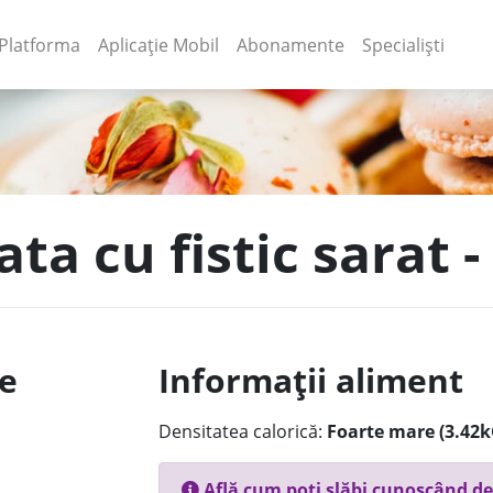
(current)
(current)
Platforma
Aplicație Mobil
Abonamente
Specialiști
ata cu fistic sarat 
le
Informații aliment
Densitatea calorică:
Foarte mare (3.42k
Află cum poți slăbi cunoscând de