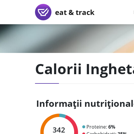
eat & track
Calorii Inghet
Informații nutriționa
Proteine:
6%
342
Carbohidrați:
35%