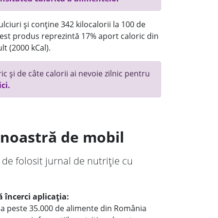
ciuri și conține 342 kilocalorii la 100 de
st produs reprezintă 17% aport caloric din
lt (2000 kCal).
c și de câte calorii ai nevoie zilnic pentru
ici.
a noastră de mobil
 de folosit jurnal de nutriție cu
 încerci aplicația:
le a peste 35.000 de alimente din România