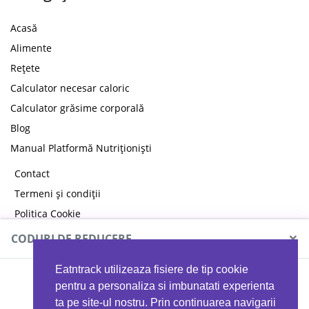
Acasă
Alimente
Rețete
Calculator necesar caloric
Calculator grăsime corporală
Blog
Manual Platformă Nutriționiști
Contact
Termeni și condiții
Politica Cookie
Politica de confidențialitate
×
CODURI DE REDUCERE
Eatntrack utilizeaza fisiere de tip cookie
MYPROTEIN
pentru a personaliza si imbunatati experienta
ta pe site-ul nostru. Prin continuarea navigarii