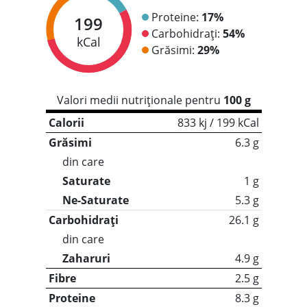
Proteine:
17%
199
Carbohidrați:
54%
kCal
Grăsimi:
29%
Valori medii nutriționale pentru
100 g
Calorii
833 kj / 199 kCal
Grăsimi
6.3 g
din care
Saturate
1 g
Ne-Saturate
5.3 g
Carbohidrați
26.1 g
din care
Zaharuri
4.9 g
Fibre
2.5 g
Proteine
8.3 g