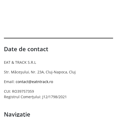
Date de contact
EAT & TRACK S.R.L
Str. Măceșului, Nr. 23A, Cluj-Napoca, Cluj
Email:
contact@eatntrack.ro
CUI: RO39757359
Registrul Comerțului: J12/1798/2021
Navigație