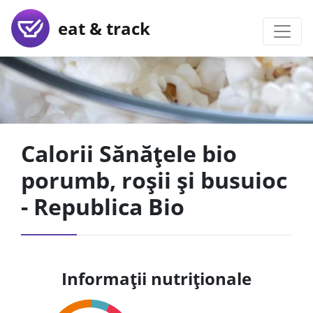
eat & track
Calorii Sănățele bio
porumb, roșii și busuioc
- Republica Bio
Informații nutriționale