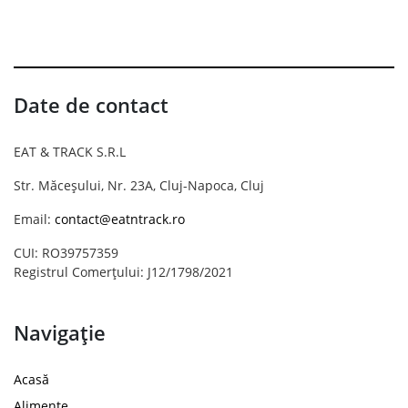
Date de contact
EAT & TRACK S.R.L
Str. Măceșului, Nr. 23A, Cluj-Napoca, Cluj
Email:
contact@eatntrack.ro
CUI: RO39757359
Registrul Comerțului: J12/1798/2021
Navigație
Acasă
Alimente