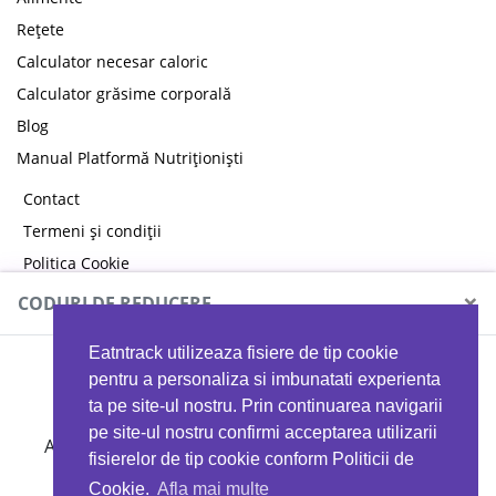
Rețete
Calculator necesar caloric
Calculator grăsime corporală
Blog
Manual Platformă Nutriționiști
Contact
Termeni și condiții
Politica Cookie
Politica de confidențialitate
×
CODURI DE REDUCERE
Eatntrack utilizeaza fisiere de tip cookie
MYPROTEIN
pentru a personaliza si imbunatati experienta
ta pe site-ul nostru. Prin continuarea navigarii
pe site-ul nostru confirmi acceptarea utilizarii
Ai
40%
reducere la orice comandă folosind codul
fisierelor de tip cookie conform Politicii de
EATTRACK
Cookie.
Afla mai multe