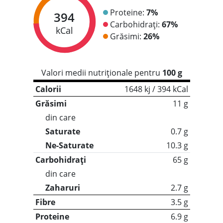
Proteine:
7%
394
Carbohidrați:
67%
kCal
Grăsimi:
26%
Valori medii nutriționale pentru
100 g
Calorii
1648 kj / 394 kCal
Grăsimi
11 g
din care
Saturate
0.7 g
Ne-Saturate
10.3 g
Carbohidrați
65 g
din care
Zaharuri
2.7 g
Fibre
3.5 g
Proteine
6.9 g