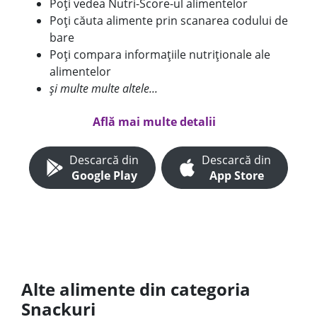
Poți vedea Nutri-Score-ul alimentelor
Poți căuta alimente prin scanarea codului de
bare
Poți compara informațiile nutriționale ale
alimentelor
și multe multe altele...
Află mai multe detalii
Descarcă din
Descarcă din
Google Play
App Store
Alte alimente din categoria
Snackuri