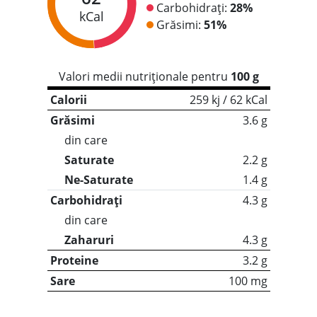
Carbohidrați:
28%
kCal
Grăsimi:
51%
Valori medii nutriționale pentru
100 g
Calorii
259 kj / 62 kCal
Grăsimi
3.6 g
din care
Saturate
2.2 g
Ne-Saturate
1.4 g
Carbohidrați
4.3 g
din care
Zaharuri
4.3 g
Proteine
3.2 g
Sare
100 mg