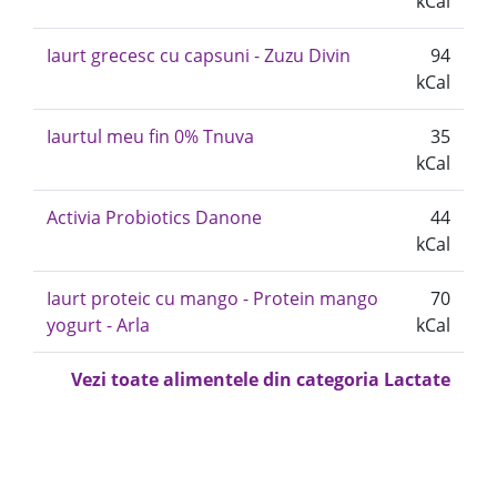
kCal
Iaurt grecesc cu capsuni - Zuzu Divin
94
kCal
Iaurtul meu fin 0% Tnuva
35
kCal
Activia Probiotics Danone
44
kCal
Iaurt proteic cu mango - Protein mango
70
yogurt - Arla
kCal
Vezi toate alimentele din categoria Lactate