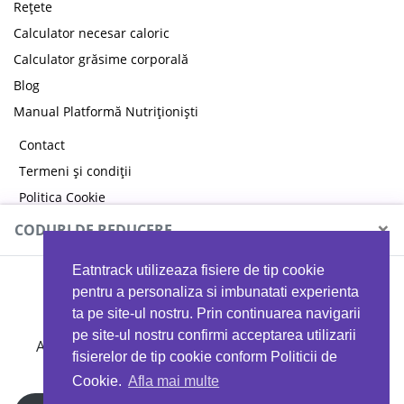
Rețete
Calculator necesar caloric
Calculator grăsime corporală
Blog
Manual Platformă Nutriționiști
Contact
Termeni și condiții
Politica Cookie
Politica de confidențialitate
×
CODURI DE REDUCERE
Eatntrack utilizeaza fisiere de tip cookie
MYPROTEIN
pentru a personaliza si imbunatati experienta
ta pe site-ul nostru. Prin continuarea navigarii
pe site-ul nostru confirmi acceptarea utilizarii
Ai
40%
reducere la orice comandă folosind codul
fisierelor de tip cookie conform Politicii de
EATTRACK
Cookie.
Afla mai multe