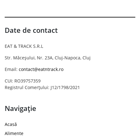
Date de contact
EAT & TRACK S.R.L
Str. Măceșului, Nr. 23A, Cluj-Napoca, Cluj
Email:
contact@eatntrack.ro
CUI: RO39757359
Registrul Comerțului: J12/1798/2021
Navigație
Acasă
Alimente