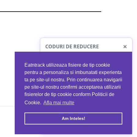
×
CODURI DE REDUCERE
Eatntrack utilizeaza fisiere de tip cookie
O41
MYPROTEIN
pentru a personaliza si imbunatati experienta
ta pe site-ul nostru. Prin continuarea navigarii
 orice comandă
Ai
40%
reducere la orice comandă
pe site-ul nostru confirmi acceptarea utilizarii
EATNTRACK
folosind codul
EATTRACK
fisierelor de tip cookie conform Politicii de
Cookie.
Afla mai multe
acum
Profită acum
Am Inteles!
Copyright © 2026 EAT & TRACK S.R.L