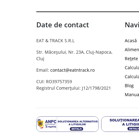
Date de contact
Navi
EAT & TRACK S.R.L
Acasă
Alimen
Str. Măceșului, Nr. 23A, Cluj-Napoca,
Cluj
Rețete
Calcul
Email:
contact@eatntrack.ro
Calcul
CUI: RO39757359
Blog
Registrul Comerțului: J12/1798/2021
Manual