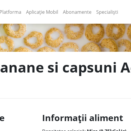
(current)
(current)
Platforma
Aplicație Mobil
Abonamente
Specialiști
 banane si capsuni 
le
Informații aliment