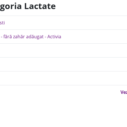
egoria Lactate
sti
- fără zahăr adăugat - Activia
Ve