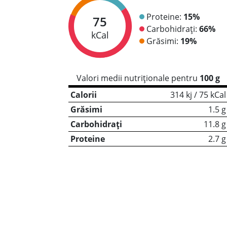
Proteine:
15%
75
Carbohidrați:
66%
kCal
Grăsimi:
19%
Valori medii nutriționale pentru
100 g
Calorii
314 kj / 75 kCal
Grăsimi
1.5 g
Carbohidrați
11.8 g
Proteine
2.7 g