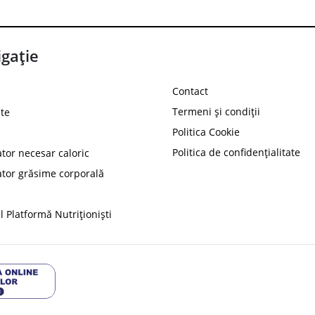
gație
Contact
Termeni și condiții
te
Politica Cookie
Politica de confidențialitate
ator necesar caloric
PROT
ator grăsime corporală
Ai
10%
reducere la
folosind codul
 Platformă Nutriționiști
Profită 