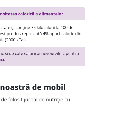
nsitatea calorică a alimentelor
tate și conține 75 kilocalorii la 100 de
st produs reprezintă 4% aport caloric din
lt (2000 kCal).
c și de câte calorii ai nevoie zilnic pentru
ici.
a noastră de mobil
 de folosit jurnal de nutriție cu