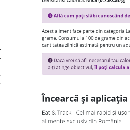
Densitatea calorică:
Mica (0.75kCal/g)
Află cum poți slăbi cunoscând de
Acest aliment face parte din categoria Lac
grame. Consumul a 100 de grame din ace
cantitatea zilnică estimată pentru un adu
Dacă vrei să afli necesarul tău calori
a-ți atinge obiectivul,
îl poți calcula a
Încearcă și aplicați
Eat & Track - Cel mai rapid și ușor
alimente exclusiv din România