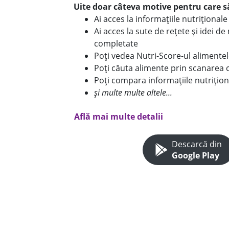
Uite doar câteva motive pentru care să
Ai acces la informațiile nutriționa
Ai acces la sute de rețete și idei d
completate
Poți vedea Nutri-Score-ul alimente
Poți căuta alimente prin scanarea 
Poți compara informațiile nutrițion
și multe multe altele...
Află mai multe detalii
Descarcă din
Google Play