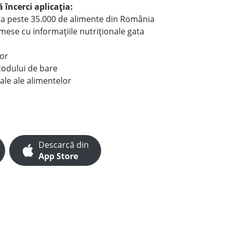
 încerci aplicația:
le a peste 35.000 de alimente din România
e mese cu informațiile nutriționale gata
lor
codului de bare
ale ale alimentelor
Descarcă din
App Store