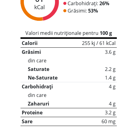
Carbohidrați:
26%
kCal
Grăsimi:
53%
Valori medii nutriționale pentru
100 g
Calorii
255 kj / 61 kCal
Grăsimi
3.6 g
din care
Saturate
2.2 g
Ne-Saturate
1.4 g
Carbohidrați
4 g
din care
Zaharuri
4 g
Proteine
3.2 g
Sare
60 mg