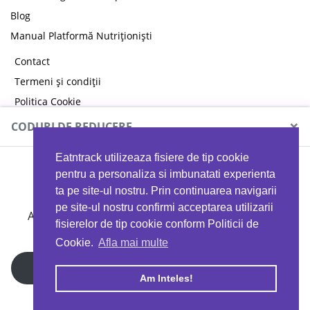
Blog
Manual Platformă Nutriționiști
Contact
Termeni și condiții
Politica Cookie
Politica de confidențialitate
×
CODURI DE REDUCERE
Eatntrack utilizeaza fisiere de tip cookie
MYPROTEIN
pentru a personaliza si imbunatati experienta
ta pe site-ul nostru. Prin continuarea navigarii
pe site-ul nostru confirmi acceptarea utilizarii
Ai
40%
reducere la orice comandă folosind codul
fisierelor de tip cookie conform Politicii de
EATTRACK
Cookie.
Afla mai multe
Profită acum
Am Inteles!
Copyright © 2026 EAT & TRACK S.R.L