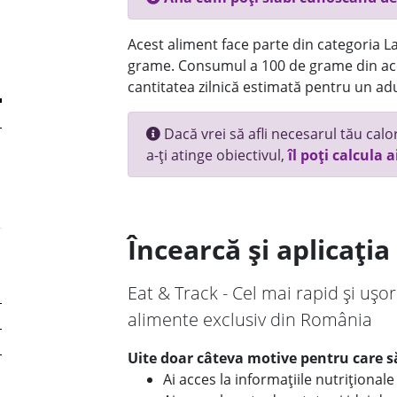
Acest aliment face parte din categoria Lac
grame. Consumul a 100 de grame din ace
cantitatea zilnică estimată pentru un adu
Dacă vrei să afli necesarul tău calori
a-ți atinge obiectivul,
îl poți calcula a
Încearcă și aplicați
Eat & Track - Cel mai rapid și ușor
alimente exclusiv din România
Uite doar câteva motive pentru care să
Ai acces la informațiile nutriționa