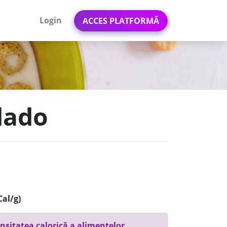
Login
ACCES PLATFORMĂ
dado
Cal/g)
nsitatea calorică a alimentelor