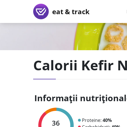
eat & track
Calorii Kefir
Informații nutriționa
Proteine:
40%
36
Carbohidrați:
49%