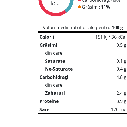
kCal
Grăsimi:
11%
Valori medii nutriționale pentru
100 g
Calorii
151 kj / 36 kCal
Grăsimi
0.5 g
din care
Saturate
0.1 g
Ne-Saturate
0.4 g
Carbohidrați
4.8 g
din care
Zaharuri
2.4 g
Proteine
3.9 g
Sare
170 mg