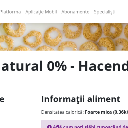
(current)
(current)
Platforma
Aplicație Mobil
Abonamente
Specialiști
 Natural 0% - Hacen
le
Informații aliment
Densitatea calorică:
Foarte mica (0.36k
Află cum poți slăbi cunoscând de