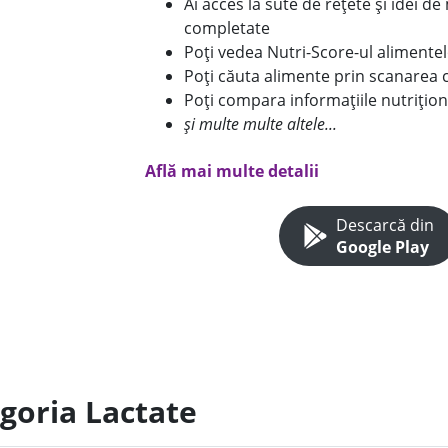
Ai acces la sute de rețete și idei d
completate
Poți vedea Nutri-Score-ul alimente
Poți căuta alimente prin scanarea 
Poți compara informațiile nutrițion
și multe multe altele...
Află mai multe detalii
Descarcă din
Google Play
egoria Lactate