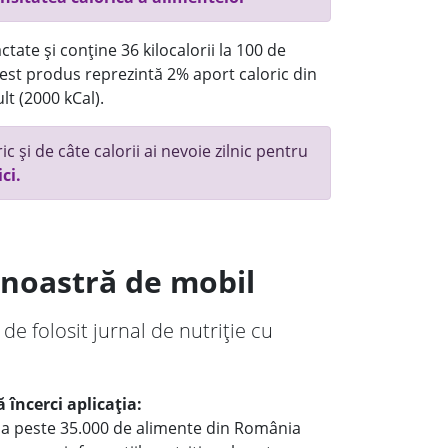
tate și conține 36 kilocalorii la 100 de
st produs reprezintă 2% aport caloric din
lt (2000 kCal).
c și de câte calorii ai nevoie zilnic pentru
ici.
a noastră de mobil
 de folosit jurnal de nutriție cu
 încerci aplicația:
le a peste 35.000 de alimente din România