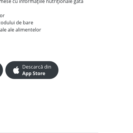
e mese cu informațiile nutriționale gata
lor
codului de bare
ale ale alimentelor
Descarcă din
App Store