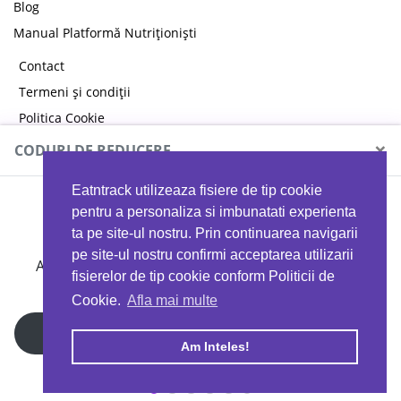
Blog
Manual Platformă Nutriționiști
Contact
Termeni și condiții
Politica Cookie
Politica de confidențialitate
×
CODURI DE REDUCERE
Eatntrack utilizeaza fisiere de tip cookie
MYPROTEIN
pentru a personaliza si imbunatati experienta
ta pe site-ul nostru. Prin continuarea navigarii
pe site-ul nostru confirmi acceptarea utilizarii
Ai
40%
reducere la orice comandă folosind codul
fisierelor de tip cookie conform Politicii de
EATTRACK
Cookie.
Afla mai multe
Profită acum
Am Inteles!
Copyright © 2026 EAT & TRACK S.R.L