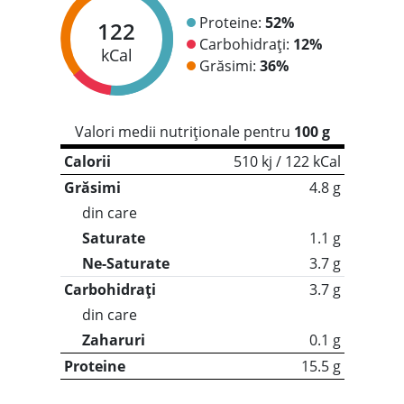
Proteine:
52%
122
Carbohidrați:
12%
kCal
Grăsimi:
36%
Valori medii nutriționale pentru
100 g
Calorii
510 kj / 122 kCal
Grăsimi
4.8 g
din care
Saturate
1.1 g
Ne-Saturate
3.7 g
Carbohidrați
3.7 g
din care
Zaharuri
0.1 g
Proteine
15.5 g