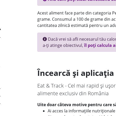
Acest aliment face parte din categoria Pes
grame. Consumul a 100 de grame din ace
cantitatea zilnică estimată pentru un adu
Dacă vrei să afli necesarul tău calori
a-ți atinge obiectivul,
îl poți calcula a
Încearcă și aplicați
Eat & Track - Cel mai rapid și ușor
alimente exclusiv din România
Uite doar câteva motive pentru care să
Ai acces la informațiile nutriționa