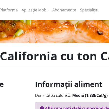
(current)
(current)
Platforma
Aplicație Mobil
Abonamente
Specialiști
 California cu ton 
le
Informații aliment
Densitatea calorică:
Medie (1.83kCal/g)
Află cum poți slăbi cunoscând de