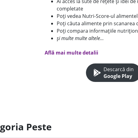
Ai acces la sute de rețete și idei d
completate
Poți vedea Nutri-Score-ul alimente
Poți căuta alimente prin scanarea 
Poți compara informațiile nutrițion
și multe multe altele...
Află mai multe detalii
Descarcă din
Google Play
egoria Peste