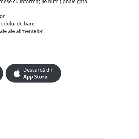
e mese cu informațiile nutriționale gata
lor
codului de bare
ale ale alimentelor
Descarcă din
App Store