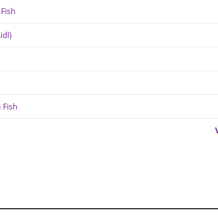
 Fish
idl)
 Fish