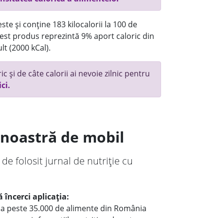
te și conține 183 kilocalorii la 100 de
st produs reprezintă 9% aport caloric din
lt (2000 kCal).
c și de câte calorii ai nevoie zilnic pentru
ici.
a noastră de mobil
 de folosit jurnal de nutriție cu
 încerci aplicația:
le a peste 35.000 de alimente din România