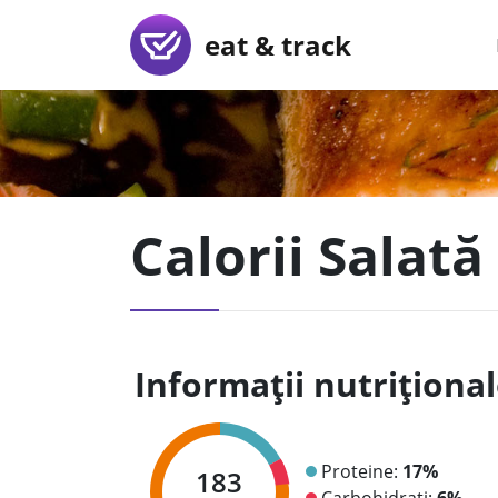
eat & track
Calorii Salată
Informații nutriționa
Proteine:
17%
183
Carbohidrați:
6%