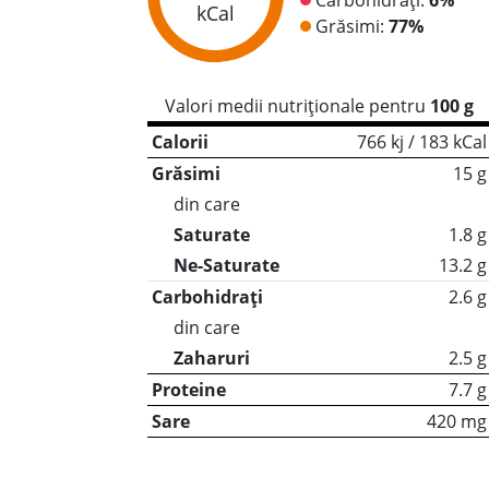
kCal
Grăsimi:
77%
Valori medii nutriționale pentru
100 g
Calorii
766 kj / 183 kCal
Grăsimi
15 g
din care
Saturate
1.8 g
Ne-Saturate
13.2 g
Carbohidrați
2.6 g
din care
Zaharuri
2.5 g
Proteine
7.7 g
Sare
420 mg