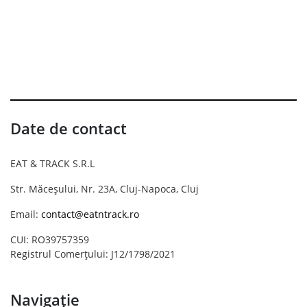
Date de contact
EAT & TRACK S.R.L
Str. Măceșului, Nr. 23A, Cluj-Napoca, Cluj
Email:
contact@eatntrack.ro
CUI: RO39757359
Registrul Comerțului: J12/1798/2021
Navigație