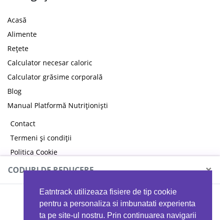
Acasă
Alimente
Rețete
Calculator necesar caloric
Calculator grăsime corporală
Blog
Manual Platformă Nutriționiști
Contact
Termeni și condiții
Politica Cookie
Politica de confidențialitate
×
CODURI DE REDUCERE
Eatntrack utilizeaza fisiere de tip cookie
MYPROTEIN
pentru a personaliza si imbunatati experienta
ta pe site-ul nostru. Prin continuarea navigarii