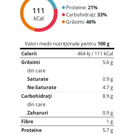
Proteine:
21%
111
Carbohidrați:
33%
kCal
Grăsimi:
46%
Valori medii nutriționale pentru
100 g
Calorii
464 kj / 111 kCal
Grăsimi
5.6 g
din care
Saturate
0.9 g
Ne-Saturate
4.7 g
Carbohidrați
8.9 g
din care
Zaharuri
0.9 g
Fibre
1 g
Proteine
5.7 g