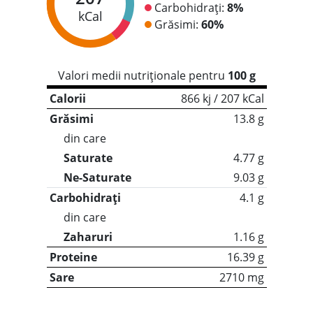
Carbohidrați:
8%
kCal
Grăsimi:
60%
Valori medii nutriționale pentru
100 g
Calorii
866 kj / 207 kCal
Grăsimi
13.8 g
din care
Saturate
4.77 g
Ne-Saturate
9.03 g
Carbohidrați
4.1 g
din care
Zaharuri
1.16 g
Proteine
16.39 g
Sare
2710 mg