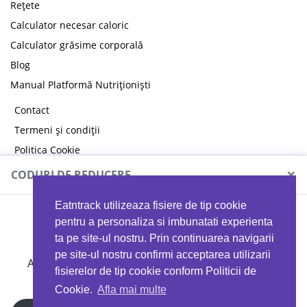
Rețete
Calculator necesar caloric
Calculator grăsime corporală
Blog
Manual Platformă Nutriționiști
Contact
Termeni și condiții
Politica Cookie
Politica de confidențialitate
×
CODURI DE REDUCERE
Eatntrack utilizeaza fisiere de tip cookie
MYPROTEIN
pentru a personaliza si imbunatati experienta
ta pe site-ul nostru. Prin continuarea navigarii
pe site-ul nostru confirmi acceptarea utilizarii
Ai
40%
reducere la orice comandă folosind codul
fisierelor de tip cookie conform Politicii de
EATTRACK
Cookie.
Afla mai multe