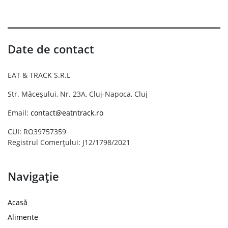
Date de contact
EAT & TRACK S.R.L
Str. Măceșului, Nr. 23A, Cluj-Napoca, Cluj
Email:
contact@eatntrack.ro
CUI: RO39757359
Registrul Comerțului: J12/1798/2021
Navigație
Acasă
Alimente