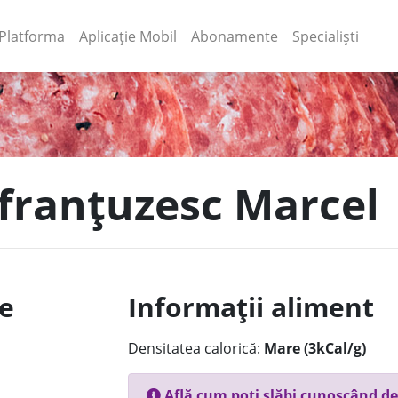
(current)
(current)
Platforma
Aplicație Mobil
Abonamente
Specialiști
 franțuzesc Marcel
le
Informații aliment
Densitatea calorică:
Mare (3kCal/g)
Află cum poți slăbi cunoscând de