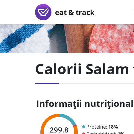
eat & track
Calorii Salam
Informații nutriționa
Proteine:
18%
299.8
Carbohidrați:
1%