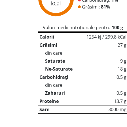
kCal
Grăsimi:
81%
Valori medii nutriționale pentru
100 g
Calorii
1254 kj / 299.8 kCal
Grăsimi
27 g
din care
Saturate
9 g
Ne-Saturate
18 g
Carbohidrați
0.5 g
din care
Zaharuri
0.5 g
Proteine
13.7 g
Sare
3000 mg