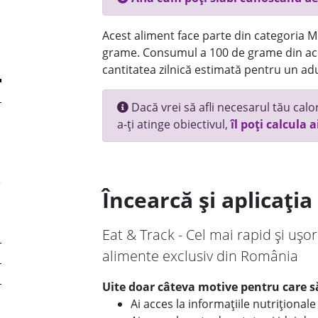
Acest aliment face parte din categoria Mez
grame. Consumul a 100 de grame din ace
cantitatea zilnică estimată pentru un adu
Dacă vrei să afli necesarul tău calori
a-ți atinge obiectivul,
îl poți calcula a
Încearcă și aplicați
Eat & Track - Cel mai rapid și ușor
alimente exclusiv din România
Uite doar câteva motive pentru care să
Ai acces la informațiile nutriționa