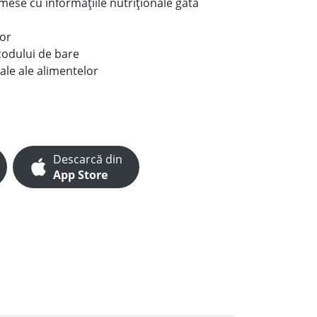
e mese cu informațiile nutriționale gata
lor
codului de bare
ale ale alimentelor
Descarcă din
App Store