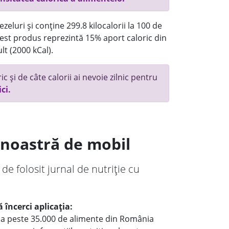
eluri și conține 299.8 kilocalorii la 100 de
st produs reprezintă 15% aport caloric din
lt (2000 kCal).
c și de câte calorii ai nevoie zilnic pentru
ici.
a noastră de mobil
 de folosit jurnal de nutriție cu
 încerci aplicația:
le a peste 35.000 de alimente din România