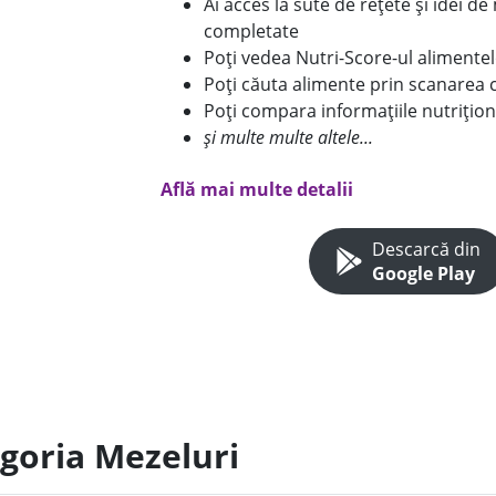
Ai acces la sute de rețete și idei d
completate
Poți vedea Nutri-Score-ul alimente
Poți căuta alimente prin scanarea 
Poți compara informațiile nutrițion
și multe multe altele...
Află mai multe detalii
Descarcă din
Google Play
egoria Mezeluri