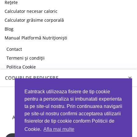
Rețete
Calculator necesar caloric
Calculator grăsime corporală
Blog
Manual Platformă Nutriționiști
Contact
Termeni și condiții
Politica Cookie
Politica de confidențialitate
×
CODURI DE REDUCERE
Eatntrack utilizeaza fisiere de tip cookie
MYPROTEIN
pentru a personaliza si imbunatati experienta
ta pe site-ul nostru. Prin continuarea navigarii
pe site-ul nostru confirmi acceptarea utilizarii
Ai
40%
reducere la orice comandă folosind codul
fisierelor de tip cookie conform Politicii de
EATTRACK
Cookie.
Afla mai multe