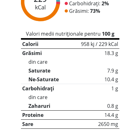
Carbohidrați:
2%
kCal
Grăsimi:
73%
Valori medii nutriționale pentru
100 g
Calorii
958 kj / 229 kCal
Grăsimi
18.3 g
din care
Saturate
7.9 g
Ne-Saturate
10.4 g
Carbohidrați
1 g
din care
Zaharuri
0.8 g
Proteine
14.4 g
Sare
2650 mg