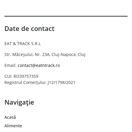
Date de contact
EAT & TRACK S.R.L
Str. Măceșului, Nr. 23A, Cluj-Napoca, Cluj
Email:
contact@eatntrack.ro
CUI: RO39757359
Registrul Comerțului: J12/1798/2021
Navigație
Acasă
Alimente