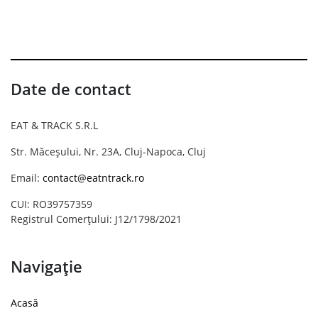
Date de contact
EAT & TRACK S.R.L
Str. Măceșului, Nr. 23A, Cluj-Napoca, Cluj
Email:
contact@eatntrack.ro
CUI: RO39757359
Registrul Comerțului: J12/1798/2021
Navigație
Acasă