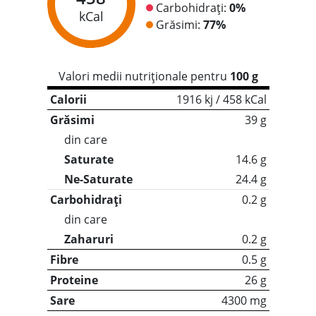
Carbohidrați:
0%
kCal
Grăsimi:
77%
Valori medii nutriționale pentru
100 g
Calorii
1916 kj / 458 kCal
Grăsimi
39 g
din care
Saturate
14.6 g
Ne-Saturate
24.4 g
Carbohidrați
0.2 g
din care
Zaharuri
0.2 g
Fibre
0.5 g
Proteine
26 g
Sare
4300 mg