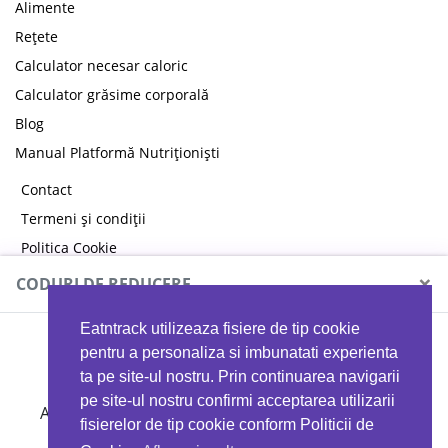
Alimente
Rețete
Calculator necesar caloric
Calculator grăsime corporală
Blog
Manual Platformă Nutriționiști
Contact
Termeni și condiții
Politica Cookie
Politica de confidențialitate
×
CODURI DE REDUCERE
Eatntrack utilizeaza fisiere de tip cookie
MYPROTEIN
pentru a personaliza si imbunatati experienta
ta pe site-ul nostru. Prin continuarea navigarii
pe site-ul nostru confirmi acceptarea utilizarii
Ai
40%
reducere la orice comandă folosind codul
fisierelor de tip cookie conform Politicii de
EATTRACK