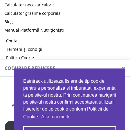
Calculator necesar caloric
Calculator grăsime corporală
Blog
Manual Platformă Nutriționiști
Contact
Termeni și condiții
Politica Cookie
Politica de confidențialitate
×
CODURI DE REDUCERE
Eatntrack utilizeaza fisiere de tip cookie
MYPROTEIN
pentru a personaliza si imbunatati experienta
ta pe site-ul nostru. Prin continuarea navigarii
pe site-ul nostru confirmi acceptarea utilizarii
Ai
40%
reducere la orice comandă folosind codul
fisierelor de tip cookie conform Politicii de
EATTRACK
Cookie.
Afla mai multe
Profită acum