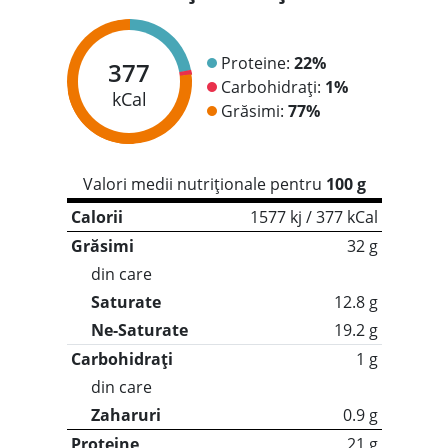
Proteine:
22%
377
Carbohidrați:
1%
kCal
Grăsimi:
77%
Valori medii nutriționale pentru
100 g
Calorii
1577 kj / 377 kCal
Grăsimi
32 g
din care
Saturate
12.8 g
Ne-Saturate
19.2 g
Carbohidrați
1 g
din care
Zaharuri
0.9 g
Proteine
21 g