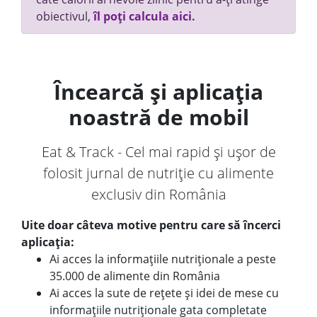
obiectivul,
îl poți calcula aici.
Încearcă și aplicația
noastră de mobil
Eat & Track - Cel mai rapid și ușor de
folosit jurnal de nutriție cu alimente
exclusiv din România
Uite doar câteva motive pentru care să încerci
aplicația:
Ai acces la informațiile nutriționale a peste
35.000 de alimente din România
Ai acces la sute de rețete și idei de mese cu
informațiile nutriționale gata completate