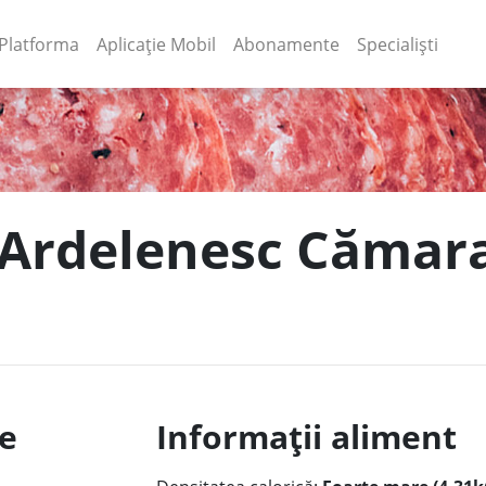
(current)
(current)
Platforma
Aplicație Mobil
Abonamente
Specialiști
m Ardelenesc Cămar
le
Informații aliment