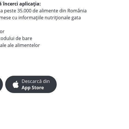
 încerci aplicația:
le a peste 35.000 de alimente din România
e mese cu informațiile nutriționale gata
lor
codului de bare
ale ale alimentelor
Descarcă din
App Store