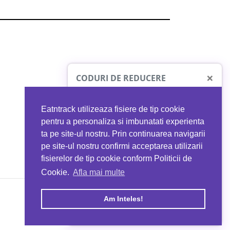
×
CODURI DE REDUCERE
Eatntrack utilizeaza fisiere de tip cookie
O41
MYPROTEIN
pentru a personaliza si imbunatati experienta
ta pe site-ul nostru. Prin continuarea navigarii
 orice comandă
Ai
40%
reducere la orice comandă
pe site-ul nostru confirmi acceptarea utilizarii
EATNTRACK
folosind codul
EATTRACK
fisierelor de tip cookie conform Politicii de
Cookie.
Afla mai multe
acum
Profită acum
Am Inteles!
Copyright © 2026 EAT & TRACK S.R.L