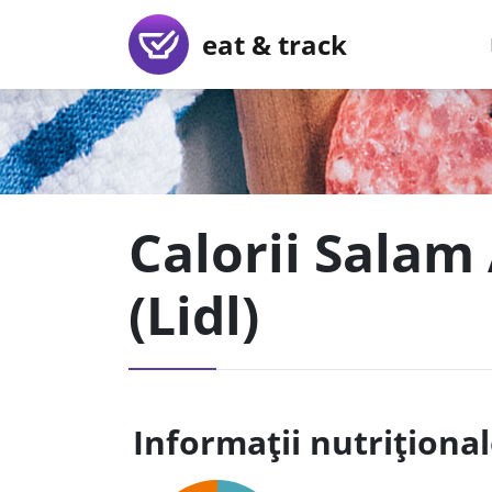
eat & track
Calorii Sala
(Lidl)
Informații nutriționa