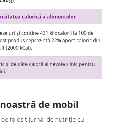
Cal/g)
nsitatea calorică a alimentelor
eluri și conține 431 kilocalorii la 100 de
st produs reprezintă 22% aport caloric din
lt (2000 kCal).
c și de câte calorii ai nevoie zilnic pentru
ici.
a noastră de mobil
 de folosit jurnal de nutriție cu