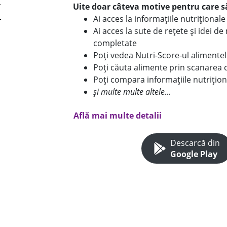
Uite doar câteva motive pentru care să
Ai acces la informațiile nutriționa
Ai acces la sute de rețete și idei d
completate
Poți vedea Nutri-Score-ul alimente
Poți căuta alimente prin scanarea 
Poți compara informațiile nutrițion
și multe multe altele...
Află mai multe detalii
Descarcă din
Google Play