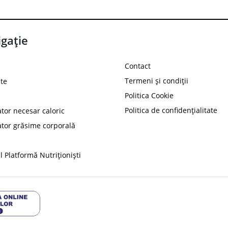
gație
Contact
Termeni și condiții
te
Politica Cookie
Politica de confidențialitate
ator necesar caloric
PROT
ator grăsime corporală
Ai
10%
reducere la
folosind codul
 Platformă Nutriționiști
Profită 