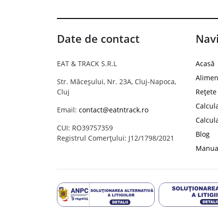
Date de contact
Navi
EAT & TRACK S.R.L
Acasă
Alimen
Str. Măceșului, Nr. 23A, Cluj-Napoca,
Cluj
Rețete
Calcul
Email:
contact@eatntrack.ro
Calcul
CUI: RO39757359
Blog
Registrul Comerțului: J12/1798/2021
Manual