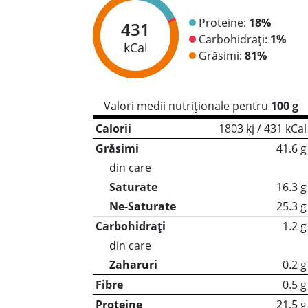
Proteine:
18%
431
Carbohidrați:
1%
kCal
Grăsimi:
81%
Valori medii nutriționale pentru
100 g
Calorii
1803 kj / 431 kCal
Grăsimi
41.6 g
din care
Saturate
16.3 g
Ne-Saturate
25.3 g
Carbohidrați
1.2 g
din care
Zaharuri
0.2 g
Fibre
0.5 g
Proteine
21.5 g