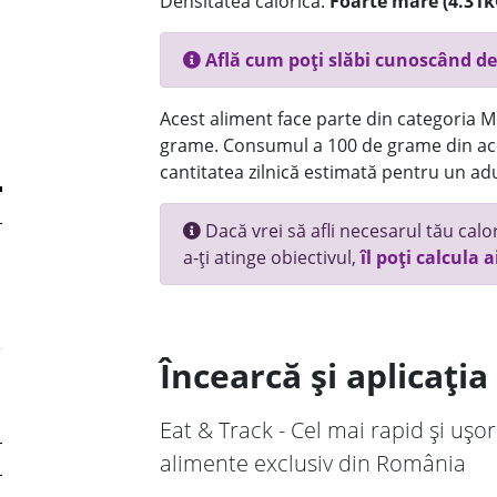
Densitatea calorică:
Foarte mare (4.31k
Află cum poți slăbi cunoscând de
Acest aliment face parte din categoria Mez
grame. Consumul a 100 de grame din ace
cantitatea zilnică estimată pentru un adu
Dacă vrei să afli necesarul tău calori
a-ți atinge obiectivul,
îl poți calcula a
Încearcă și aplicați
Eat & Track - Cel mai rapid și ușor
alimente exclusiv din România