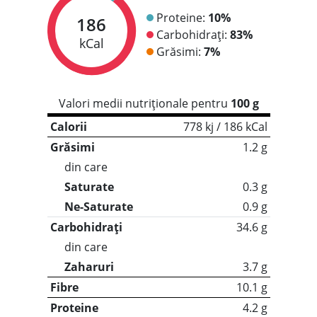
Proteine:
10%
186
Carbohidrați:
83%
kCal
Grăsimi:
7%
Valori medii nutriționale pentru
100 g
Calorii
778 kj / 186 kCal
Grăsimi
1.2 g
din care
Saturate
0.3 g
Ne-Saturate
0.9 g
Carbohidrați
34.6 g
din care
Zaharuri
3.7 g
Fibre
10.1 g
Proteine
4.2 g