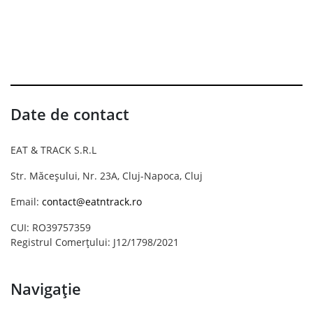
Date de contact
EAT & TRACK S.R.L
Str. Măceșului, Nr. 23A, Cluj-Napoca, Cluj
Email:
contact@eatntrack.ro
CUI: RO39757359
Registrul Comerțului: J12/1798/2021
Navigație