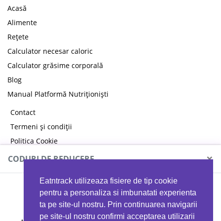
Acasă
Alimente
Rețete
Calculator necesar caloric
Calculator grăsime corporală
Blog
Manual Platformă Nutriționiști
Contact
Termeni și condiții
Politica Cookie
Politica de confidențialitate
×
CODURI DE REDUCERE
Eatntrack utilizeaza fisiere de tip cookie
MYPROTEIN
pentru a personaliza si imbunatati experienta
ta pe site-ul nostru. Prin continuarea navigarii
pe site-ul nostru confirmi acceptarea utilizarii