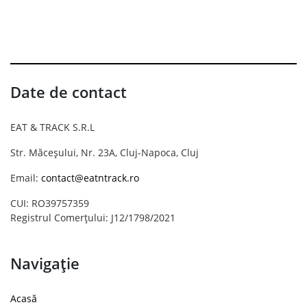
Date de contact
EAT & TRACK S.R.L
Str. Măceșului, Nr. 23A, Cluj-Napoca, Cluj
Email:
contact@eatntrack.ro
CUI: RO39757359
Registrul Comerțului: J12/1798/2021
Navigație
Acasă