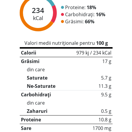
Proteine:
18%
234
Carbohidrați:
16%
kCal
Grăsimi:
66%
Valori medii nutriționale pentru
100 g
Calorii
979 kj / 234 kCal
Grăsimi
17 g
din care
Saturate
5.7 g
Ne-Saturate
11.3 g
Carbohidrați
9.5 g
din care
Zaharuri
0.5 g
Proteine
10.8 g
Sare
1700 mg