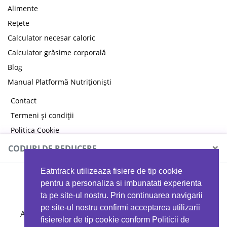
Alimente
Rețete
Calculator necesar caloric
Calculator grăsime corporală
Blog
Manual Platformă Nutriționiști
Contact
Termeni și condiții
Politica Cookie
Politica de confidențialitate
×
CODURI DE REDUCERE
Eatntrack utilizeaza fisiere de tip cookie
MYPROTEIN
pentru a personaliza si imbunatati experienta
ta pe site-ul nostru. Prin continuarea navigarii
pe site-ul nostru confirmi acceptarea utilizarii
Ai
40%
reducere la orice comandă folosind codul
fisierelor de tip cookie conform Politicii de
EATTRACK