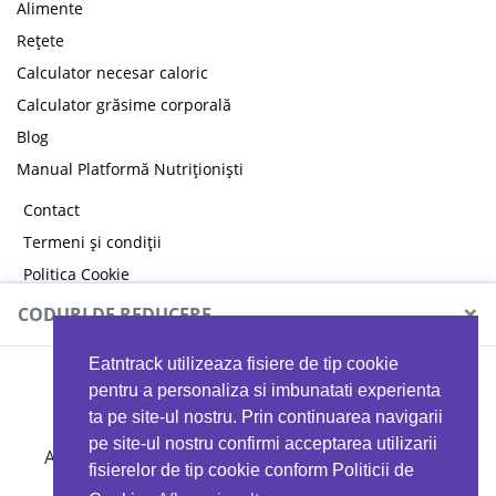
Alimente
Rețete
Calculator necesar caloric
Calculator grăsime corporală
Blog
Manual Platformă Nutriționiști
Contact
Termeni și condiții
Politica Cookie
Politica de confidențialitate
×
CODURI DE REDUCERE
Eatntrack utilizeaza fisiere de tip cookie
MYPROTEIN
pentru a personaliza si imbunatati experienta
ta pe site-ul nostru. Prin continuarea navigarii
pe site-ul nostru confirmi acceptarea utilizarii
Ai
40%
reducere la orice comandă folosind codul
fisierelor de tip cookie conform Politicii de
EATTRACK