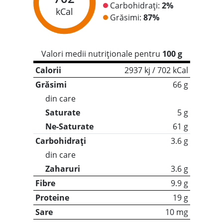
Carbohidrați:
2%
kCal
Grăsimi:
87%
Valori medii nutriționale pentru
100 g
Calorii
2937 kj / 702 kCal
Grăsimi
66 g
din care
Saturate
5 g
Ne-Saturate
61 g
Carbohidrați
3.6 g
din care
Zaharuri
3.6 g
Fibre
9.9 g
Proteine
19 g
Sare
10 mg