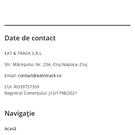
Date de contact
EAT & TRACK S.R.L
Str. Măceșului, Nr. 23A, Cluj-Napoca, Cluj
Email:
contact@eatntrack.ro
CUI: RO39757359
Registrul Comerțului: J12/1798/2021
Navigație
Acasă