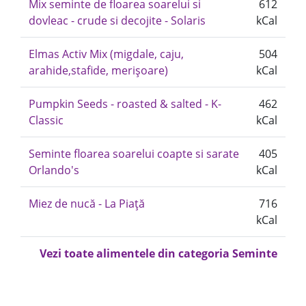
Mix seminte de floarea soarelui si
612
dovleac - crude si decojite - Solaris
kCal
Elmas Activ Mix (migdale, caju,
504
arahide,stafide, merișoare)
kCal
Pumpkin Seeds - roasted & salted - K-
462
Classic
kCal
Seminte floarea soarelui coapte si sarate
405
Orlando's
kCal
Miez de nucă - La Piață
716
kCal
Vezi toate alimentele din categoria Seminte