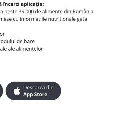
 încerci aplicația:
le a peste 35.000 de alimente din România
e mese cu informațiile nutriționale gata
lor
codului de bare
ale ale alimentelor
Descarcă din
App Store