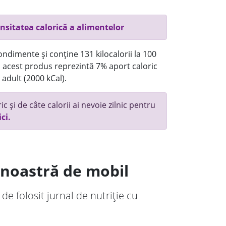
nsitatea calorică a alimentelor
ndimente și conține 131 kilocalorii la 100
acest produs reprezintă 7% aport caloric
 adult (2000 kCal).
c și de câte calorii ai nevoie zilnic pentru
ici.
a noastră de mobil
 de folosit jurnal de nutriție cu