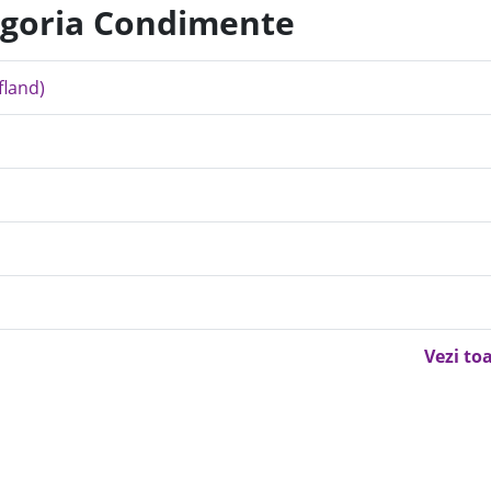
tegoria Condimente
fland)
Vezi to