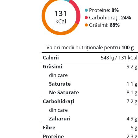
Proteine:
8%
131
Carbohidrați:
24%
kCal
Grăsimi:
68%
Valori medii nutriționale pentru
100 g
Calorii
548 kj / 131 kCal
Grăsimi
9.2 g
din care
Saturate
1.1 g
Ne-Saturate
8.1 g
Carbohidrați
7.2 g
din care
Zaharuri
4.9 g
Fibre
5 g
Proteine
2.3 g