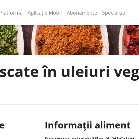
(current)
(current)
Platforma
Aplicație Mobil
Abonamente
Specialiști
uscate în uleiuri veg
le
Informații aliment