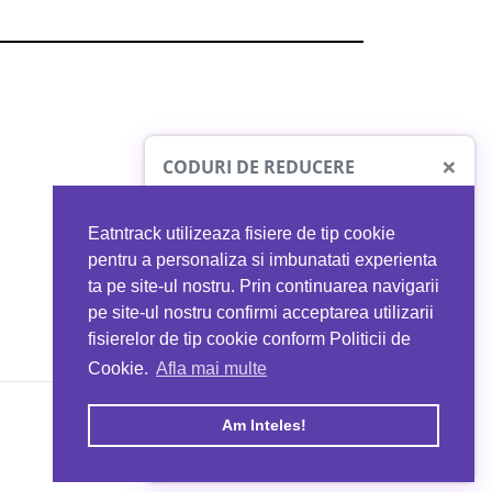
×
CODURI DE REDUCERE
Eatntrack utilizeaza fisiere de tip cookie
O41
MYPROTEIN
pentru a personaliza si imbunatati experienta
ta pe site-ul nostru. Prin continuarea navigarii
 orice comandă
Ai
40%
reducere la orice comandă
pe site-ul nostru confirmi acceptarea utilizarii
EATNTRACK
folosind codul
EATTRACK
fisierelor de tip cookie conform Politicii de
Cookie.
Afla mai multe
acum
Profită acum
Am Inteles!
Copyright © 2026 EAT & TRACK S.R.L