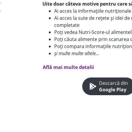
Uite doar câteva motive pentru care să
Ai acces la informațiile nutriționa
Ai acces la sute de rețete și idei d
completate
Poți vedea Nutri-Score-ul alimente
Poți căuta alimente prin scanarea 
Poți compara informațiile nutrițion
și multe multe altele...
Află mai multe detalii
Descarcă din
Google Play