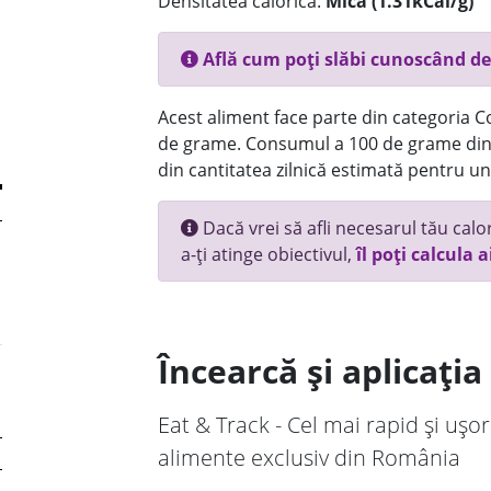
Densitatea calorică:
Mica (1.31kCal/g)
Află cum poți slăbi cunoscând de
Acest aliment face parte din categoria Co
de grame. Consumul a 100 de grame din 
din cantitatea zilnică estimată pentru un
Dacă vrei să afli necesarul tău calori
a-ți atinge obiectivul,
îl poți calcula a
Încearcă și aplicați
Eat & Track - Cel mai rapid și ușor
alimente exclusiv din România