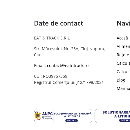
Date de contact
Navi
EAT & TRACK S.R.L
Acasă
Alimen
Str. Măceșului, Nr. 23A, Cluj-Napoca,
Cluj
Rețete
Calcul
Email:
contact@eatntrack.ro
Calcul
CUI: RO39757359
Blog
Registrul Comerțului: J12/1798/2021
Manual