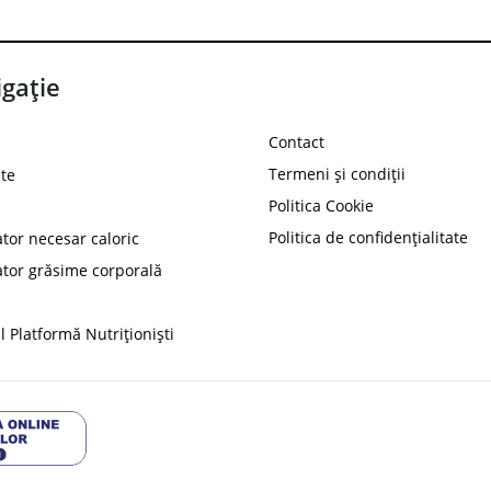
gație
Contact
Termeni și condiții
te
Politica Cookie
Politica de confidențialitate
ator necesar caloric
PROT
ator grăsime corporală
Ai
10%
reducere la
folosind codul
 Platformă Nutriționiști
Profită 