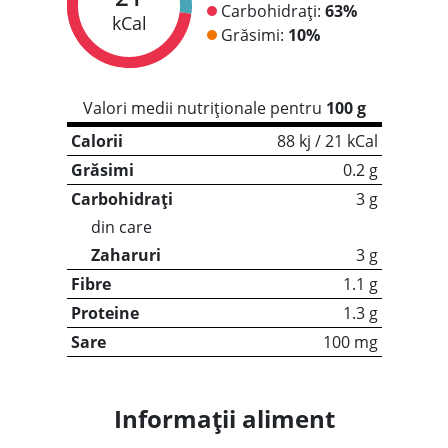
Carbohidrați:
63%
kCal
Grăsimi:
10%
Valori medii nutriționale pentru
100 g
Calorii
88 kj / 21 kCal
Grăsimi
0.2 g
Carbohidrați
3 g
din care
Zaharuri
3 g
Fibre
1.1 g
Proteine
1.3 g
Sare
100 mg
Informații aliment