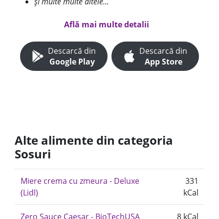
și multe multe altele...
Află mai multe detalii
Descarcă din
Descarcă din
Google Play
App Store
Alte alimente din categoria
Sosuri
Miere crema cu zmeura - Deluxe
331
(Lidl)
kCal
Zero Sauce Caesar - BioTechUSA
8 kCal