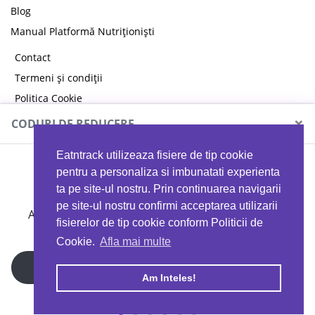
Blog
Manual Platformă Nutriționiști
Contact
Termeni și condiții
Politica Cookie
Politica de confidențialitate
×
CODURI DE REDUCERE
Eatntrack utilizeaza fisiere de tip cookie
MYPROTEIN
pentru a personaliza si imbunatati experienta
ta pe site-ul nostru. Prin continuarea navigarii
pe site-ul nostru confirmi acceptarea utilizarii
Ai
40%
reducere la orice comandă folosind codul
fisierelor de tip cookie conform Politicii de
EATTRACK
Cookie.
Afla mai multe
Profită acum
Am Inteles!
Copyright © 2026 EAT & TRACK S.R.L