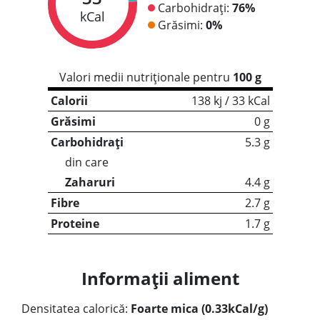
Carbohidrați:
76%
kCal
Grăsimi:
0%
Valori medii nutriționale pentru
100 g
Calorii
138 kj / 33 kCal
Grăsimi
0 g
Carbohidrați
5.3 g
din care
Zaharuri
4.4 g
Fibre
2.7 g
Proteine
1.7 g
Informații aliment
Densitatea calorică:
Foarte mica (0.33kCal/g)