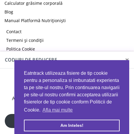
Calculator grăsime corporală
Blog
Manual Platformă Nutriționiști
Contact
Termeni și condiții
Politica Cookie
Politica de confidențialitate
×
CODURI DE REDUCERE
Eatntrack utilizeaza fisiere de tip cookie
MYPROTEIN
pentru a personaliza si imbunatati experienta
ta pe site-ul nostru. Prin continuarea navigarii
pe site-ul nostru confirmi acceptarea utilizarii
Ai
40%
reducere la orice comandă folosind codul
fisierelor de tip cookie conform Politicii de
EATTRACK
Cookie.
Afla mai multe
Profită acum
Am Inteles!
Copyright © 2026 EAT & TRACK S.R.L