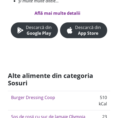
și multe multe altele...
Află mai multe detalii
Descarcă din
Descarcă din
Google Play
App Store
Alte alimente din categoria
Sosuri
Burger Dressing Coop
510
kCal
Sos de rosii cu suc de lamaie Olympia
23