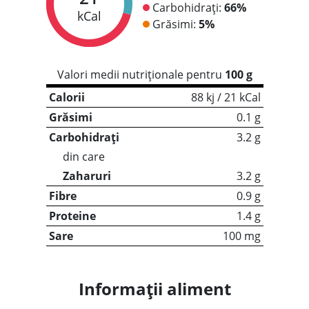
Carbohidrați:
66%
kCal
Grăsimi:
5%
Valori medii nutriționale pentru
100 g
Calorii
88 kj / 21 kCal
Grăsimi
0.1 g
Carbohidrați
3.2 g
din care
Zaharuri
3.2 g
Fibre
0.9 g
Proteine
1.4 g
Sare
100 mg
Informații aliment