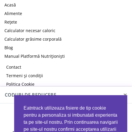
Acasă
Alimente
Rețete
Calculator necesar caloric
Calculator grăsime corporală
Blog
Manual Platformă Nutriționiști
Contact
Termeni și condiții
Politica Cookie
Politica de confidențialitate
×
CODURI DE REDUCERE
Eatntrack utilizeaza fisiere de tip cookie
MYPROTEIN
pentru a personaliza si imbunatati experienta
ta pe site-ul nostru. Prin continuarea navigarii
pe site-ul nostru confirmi acceptarea utilizarii