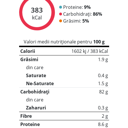
Proteine:
9%
383
Carbohidrați:
86%
kCal
Grăsimi:
5%
Valori medii nutriționale pentru
100 g
Calorii
1602 kj / 383 kCal
Grăsimi
1.9 g
din care
Saturate
0.4 g
Ne-Saturate
1.5 g
Carbohidrați
82 g
din care
Zaharuri
0.3 g
Fibre
2 g
Proteine
8.6 g