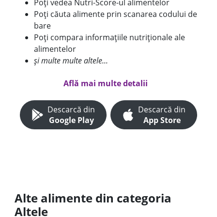
Poți vedea Nutri-Score-ul alimentelor
Poți căuta alimente prin scanarea codului de
bare
Poți compara informațiile nutriționale ale
alimentelor
și multe multe altele...
Află mai multe detalii
Descarcă din
Descarcă din
Google Play
App Store
Alte alimente din categoria
Altele