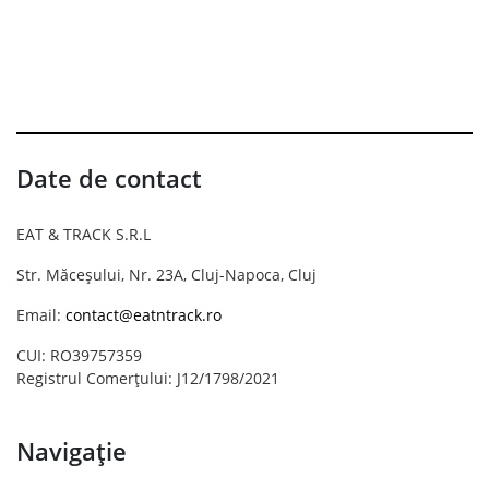
Date de contact
EAT & TRACK S.R.L
Str. Măceșului, Nr. 23A, Cluj-Napoca, Cluj
Email:
contact@eatntrack.ro
CUI: RO39757359
Registrul Comerțului: J12/1798/2021
Navigație